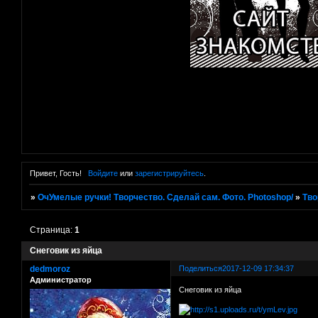
Привет, Гость!
Войдите
или
зарегистрируйтесь
.
»
ОчУмелые ручки! Творчество. Сделай сам. Фото. Photoshop/
»
Тво
Страница:
1
Снеговик из яйца
dedmoroz
Поделиться
2017-12-09 17:34:37
Администратор
Снеговик из яйца