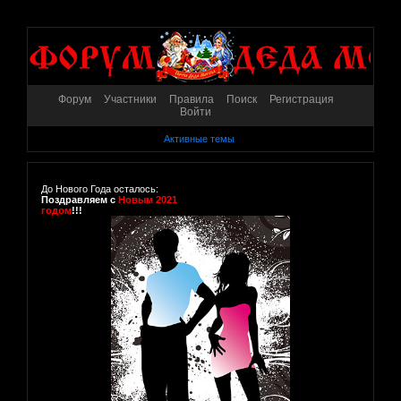
Форум
Участники
Правила
Поиск
Регистрация
Войти
Активные темы
До Нового Года осталось:
Поздравляем с
Новым 2021
годом
!!!