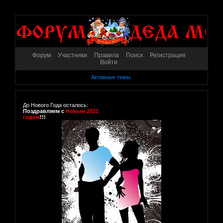
Форум
Участники
Правила
Поиск
Регистрация
Войти
Активные темы
До Нового Года осталось:
Поздравляем с
Новым 2021
годом
!!!