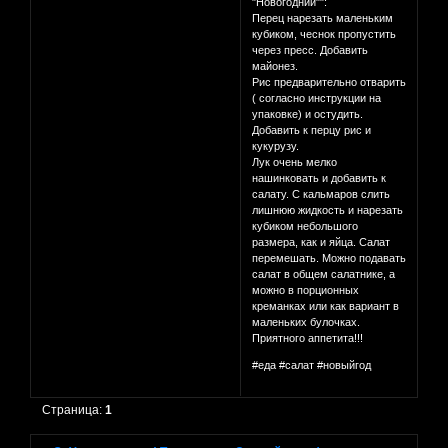
"Новогодний"":
Перец нарезать маленьким
кубиком, чеснок пропустить
через пресс. Добавить
майонез.
Рис предварительно отварить
( согласно инструкции на
упаковке) и остудить.
Добавить к перцу рис и
кукурузу.
Лук очень мелко
нашинковать и добавить к
салату. С кальмаров слить
лишнюю жидкость и нарезать
кубиком небольшого
размера, как и яйца. Салат
перемешать. Можно подавать
салат в общем салатнике, а
можно в порционных
креманках или как вариант в
маленьких булочках.
Приятного аппетита!!!
#еда #салат #новыйгод
Страница:
1