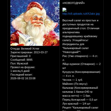
«НОВОГОДНИЙ»
Вкусный салат из простых и
доступных продуктов на
праздничный стол. Отличная
альтернатива
поднадоевшему крабовому
салату. Угощайтесь!
Ингредиенты для
"Кальмаровый салат
Откуда:
Великий Устюг
"Новогодний"":
Зарегистрирован
: 2013-03-27
Приглашений:
0
Рис (Уже отварного) — 4 ст.
Сообщений:
8895
л.
Пол:
Мужской
Яйцо куриное (Отварное) — 2
Провел на форуме:
шт
1 месяц 6 дней
Кукуруза (Консервированная)
Последний визит:
— 4 ст. л.
2026-08-02 16:33:08
Чеснок — 1 зуб.
Майонез (По вкусу)
Кальмар (Консервированый
кальмар 1 банка=240 гр
масса нетто) — 1 бан.
Перец болгарский — 0,5 шт
Лук красный — 1/4 шт
Рецепт "Кальмаровый салат