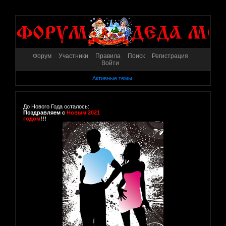
Форум
Участники
Правила
Поиск
Регистрация
Войти
Активные темы
До Нового Года осталось:
Поздравляем с
Новым 2021
годом
!!!