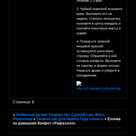
течение 2-3 мин.
3. Чайной ложечкой возьмите
крем. Выложите его на
ладонь. Слепите лепешечку,
положите в центр миндаль и
скатайте кокосовую массу в
шарик.
4. Покрасьте зеленой
пищевой краской
оставшуюся кокосовую
стружку. Обваляйте в ней
готовые конфеты. Выложите
на тарелку в форме елочки.
Украсьте драже и уберите в
холодильник.
Страница:
1
»
ОчУмелые ручки! Творчество. Сделай сам. Фото.
Photoshop/
»
Творчество для Нового Года скачать
»
Ёлочка
из домашних Конфет «Рафаэлло»