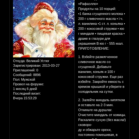
«Рафаэлло»
Продукты на 10 порций:
•1 банка сгущенного молока •
200 г сливочного масла • i ч.
л. ванилина •1 ст. л. коньяка •
200 г кокосовой стружки • юо
г миндаля • пищевая краска •
драже в глазури для
украшения В юо г - 555 ккал.
ПРИГОТОВЛЕНИЕ:
1. Взбейте размягченное
Откуда:
Великий Устюг
сливочное масло со
Зарегистрирован
: 2013-03-27
сгущенкой. Добавьте
Приглашений:
0
ванилин, коньяк и 100 г
Сообщений:
8896
кокосовой стружки. Еще раз
Пол:
Мужской
взбейте. Закройте емкость с
Провел на форуме:
кремом крышкой и уберите в
1 месяц 6 дней
холодильник на сутки.
Последний визит:
Вчера 15:53:29
2. Залейте миндаль кипятком
и оставьте на 2-3 мин.
Откиньте на дуршлаг.
Очистите миндаль от кожицы.
Раскалите сухую (без масла!)
сковоро-
ду и обжарьте орехи,
постоянно помешивая, в