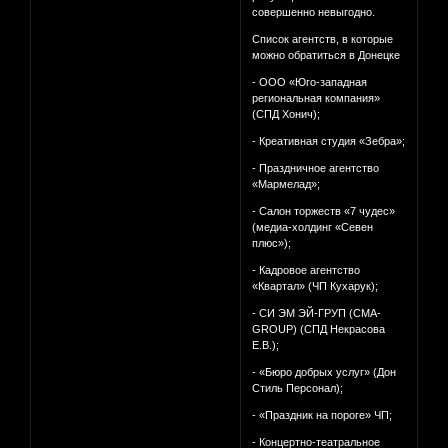
совершенно невыгодно.
Список агентств, в которые
можно обратиться в Донецке
- ООО «Юго-западная
региональная компания»
(СПД Хонич);
- Креативная студия «Зебра»;
- Праздничное агентство
«Мармелад»;
- Салон торжеств «7 чудес»
(медиа-холдинг «Севен
плюс»);
- Кадровое агентство
«Квартал» (ЧП Кухарук);
- СИ ЭМ ЭЙ-ГРУП (CMA-
GROUP) (СПД Некрасова
Е.В.);
- «Бюро добрых услуг» (Дон
Стиль Персонал);
- «Праздник на пороге» ЧП;
- Концертно-театральное