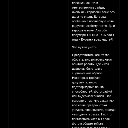
прибыльное. Но и
отечественные зайцы,
лисички и карлсоны тоже без
дела не сидят. Детвора,
особенно в волшебную ночь,
радуется любому гостю. Да и
взрослые тоже. А особо
популярны нынче - символы
года - Буренки всех мастей!
Что нужно уметь
Представители агентства
обязательно интересуются
опытом работы: где и как
давно вы блистали в
сценическом образе.
Некоторые требуют
документального
подтверждения ваших
способностей: фотографий
или видеоматериалов. Это
связано с тем, что заказчики
все чаще предпочитают
увидеть исполнителя, прежде
чем сделать заказ. Так что
приготовить хотя бы свое
фото в образе той же