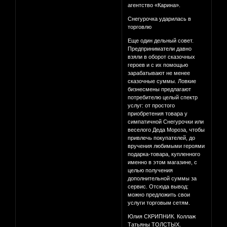
агентство «Карина».
Снегурочка ударилась в
торговлю
Еще один дельный совет.
Предприниматели давно
взяли в оборот сказочных
героев и с их помощью
зарабатывают не менее
сказочные суммы. Ловкие
бизнесмены предлагают
потребителю целый спектр
услуг: от простого
приобретения товара у
симпатичной Снегурочки или
веселого Деда Мороза, чтобы
привлечь покупателей, до
вручения любимыми героями
подарка-товара, купленного
именно в этом магазине, с
целью получения
дополнительной суммы за
сервис. Отсюда вывод:
можно предложить свои
услуги торговым сетям.
Юлия СКРИПНИК. Коллаж
Татьяны ТОЛСТЫХ.