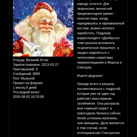
народу хочется. Для
творческих личностей
предновогоднее время -
золотая пора, когда,
нарядившись в карнавальный
костюм, можно неплохо
заработать. Подумав,
корреспондент «Донбасса»
тоже решила вспомнить
«сценическое прошлое», а
заодно поделиться с
читателями секретами
Откуда:
Великий Устюг
перевоплощения в Мороза и
Зарегистрирован
: 2013-03-27
Снегурку.
Приглашений:
0
Сообщений:
8895
Ищите дедушку!
Пол:
Мужской
Провел на форуме:
Прежде всего я решила
1 месяц 6 дней
посоветоваться с подругой,
Последний визит:
которая уже не один год
2026-08-02 16:33:08
работает массовиком-
затейником. Она раскрыла
мне главный секрет: в
новогоднем бизнесе сейчас
более успешны мужчины,
чем женщины. Дело меняется
в том случае, если
потенциальная Снегурочка