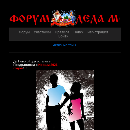
Форум
Участники
Правила
Поиск
Регистрация
Войти
Активные темы
До Нового Года осталось:
Поздравляем с
Новым 2021
годом
!!!