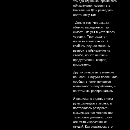
тамада-одиночка. Кроме того,
обязательно позвонить в
ближайший ДК и разведать
обстановку там.
- Дело в том, что заказы
обычно передаются, так
сказать, из уст в уста через
«своих». Твоя задача -
попасть в «цепочку». В
крайнем случае можешь
вывесить объявление на
столбе, но это не очень
продуктивно и, скорее,
рискованно.
Других знакомых у меня не
нашлось. Подруга пообещала
сообщить, если появится
возможность подработать, и
на этом мы распрощались.
Я решила не сидеть сложа
руки, дожидаясь звонка, а
постаралась раздобыть
максимальное количество
телефонов донецких шоу-
агентств и креативных
студий. Как оказалось, это,