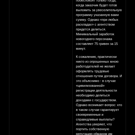
побеспокоят только тогда,
когда заказчик будет готов
выложить за увеселительную
программу указанную вами
сумму. Однако «при любых
раскладах» с агентством
придется делиться.
Минимальный заработок
новогоднего персонажа
составляет 75 гривен за 15
минут.
К сожалению, практически
никто из опрошенных мною
работодателей не желает
оформлять трудовые
отношения путем договора. И
это объяснимо - в случае
«цивилизованной»
регистрации деятельности
необходимо делиться
доходами с государством.
Однако возникает вопрос: кто
в таком случае гарантирует
своевременные и
справедливые выплаты?
Агентства уверяют, что
портить собственную
репутацию обманом им