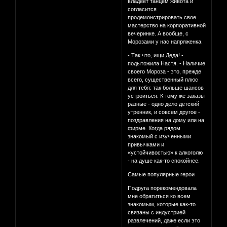
владеет танцем живота и
согласится
продемонстрировать свое
мастерство на корпоративной
вечеринке. А вообще, с
Морозами у нас напряженка.
- Так что, ищи Деда! -
подытожила Настя. - Наличие
своего Мороза - это, прежде
всего, существенный плюс
для тебя: так больше шансов
устроиться. К тому же заказы
разные - одно дело детский
утренник, и совсем другое -
поздравления на дому или на
фирме. Когда рядом
знакомый с изученными
привычками и
«устойчивостью» к алкоголю
- на душе как-то спокойнее.
Самые популярные герои
Подруга порекомендовала
мне обратиться ко всем
знакомым, которые как-то
связаны с индустрией
развлечений, даже если это