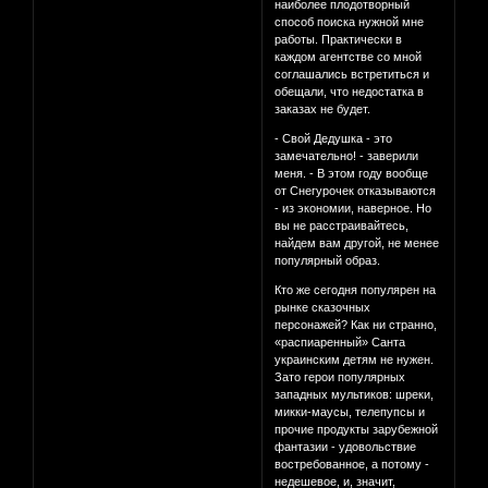
наиболее плодотворный
способ поиска нужной мне
работы. Практически в
каждом агентстве со мной
соглашались встретиться и
обещали, что недостатка в
заказах не будет.
- Свой Дедушка - это
замечательно! - заверили
меня. - В этом году вообще
от Снегурочек отказываются
- из экономии, наверное. Но
вы не расстраивайтесь,
найдем вам другой, не менее
популярный образ.
Кто же сегодня популярен на
рынке сказочных
персонажей? Как ни странно,
«распиаренный» Санта
украинским детям не нужен.
Зато герои популярных
западных мультиков: шреки,
микки-маусы, телепупсы и
прочие продукты зарубежной
фантазии - удовольствие
востребованное, а потому -
недешевое, и, значит,