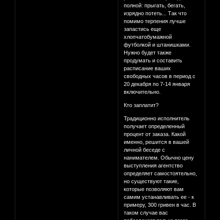
полной: прыгать, бегать,
изрядно потеть... Так что
помимо терпения лучше
запастись еще
хлопчатобумажной
футболкой и штанишками.
Нужно будет также
продумать и составить
расписание ваших
свободных часов в период с
20 декабря по 7-14 января
включительно.
Кто заплатит?
Традиционно исполнитель
получает определенный
процент от заказа. Какой
именно, решится в вашей
личной беседе с
нанимателем. Обычно цену
выступления агентство
определяет самостоятельно,
но существуют такие,
которые позволяют вам
самим устанавливать ее - к
примеру, 300 гривен в час. В
таком случае вас