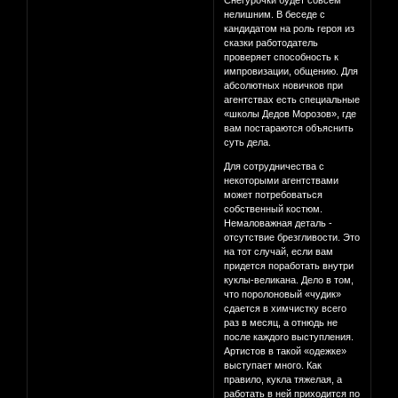
Снегурочки будет совсем
нелишним. В беседе с
кандидатом на роль героя из
сказки работодатель
проверяет способность к
импровизации, общению. Для
абсолютных новичков при
агентствах есть специальные
«школы Дедов Морозов», где
вам постараются объяснить
суть дела.
Для сотрудничества с
некоторыми агентствами
может потребоваться
собственный костюм.
Немаловажная деталь -
отсутствие брезгливости. Это
на тот случай, если вам
придется поработать внутри
куклы-великана. Дело в том,
что поролоновый «чудик»
сдается в химчистку всего
раз в месяц, а отнюдь не
после каждого выступления.
Артистов в такой «одежке»
выступает много. Как
правило, кукла тяжелая, а
работать в ней приходится по