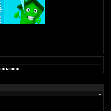
едом Морозом
1