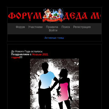
Форум
Участники
Правила
Поиск
Регистрация
Войти
Активные темы
До Нового Года осталось:
Поздравляем с
Новым 2021
годом
!!!