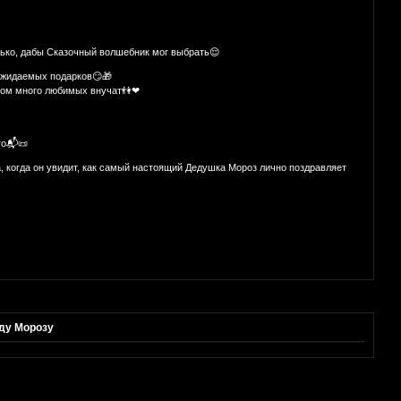
олько, дабы Сказочный волшебник мог выбрать😌
 ожидаемых подарков😏🎁
шком много любимых внучат👫❤
го📬📜
, когда он увидит, как самый настоящий Дедушка Мороз лично поздравляет
еду Морозу