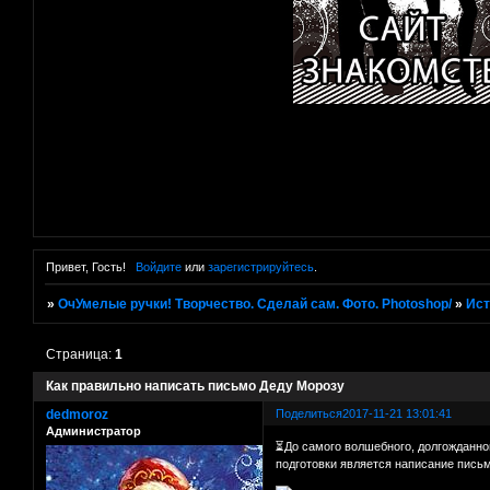
Привет, Гость!
Войдите
или
зарегистрируйтесь
.
»
ОчУмелые ручки! Творчество. Сделай сам. Фото. Photoshop/
»
Ист
Страница:
1
Как правильно написать письмо Деду Морозу
dedmoroz
Поделиться
2017-11-21 13:01:41
Администратор
⏳До самого волшебного, долгожданног
подготовки является написание пис