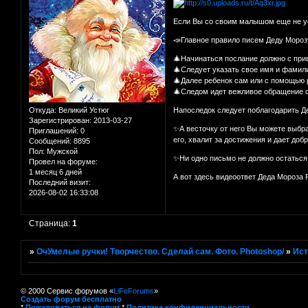
Если Вы со своим малышом еще не усп
📣Главное правило писем Деду Морозу
🎄Начинаться послание должно с при
🎄Следует указать свое имя и фамил
🎄Далее ребенок сам или с помощью 
🎄Следом идет вежливое обращение с
Откуда:
Великий Устюг
Напоследок следует поблагодарить Де
Зарегистрирован
: 2013-03-27
✨А весточку от него Вы можете выбр
Приглашений:
0
его, хвалит за достижения и дает доб
Сообщений:
8895
Пол:
Мужской
✨Ни одно письмо не должно остаться 
Провел на форуме:
1 месяц 6 дней
А вот здесь видеоответ Деда Мороза
Последний визит:
2026-08-02 16:33:08
Страница:
1
»
ОчУмелые ручки! Творчество. Сделай сам. Фото. Photoshop/
»
Ист
© 2000 Сервис форумов «
LiFeForums
»
Создать форум бесплатно
*
Пожаловаться на форум
*
Политика конфиденциальности