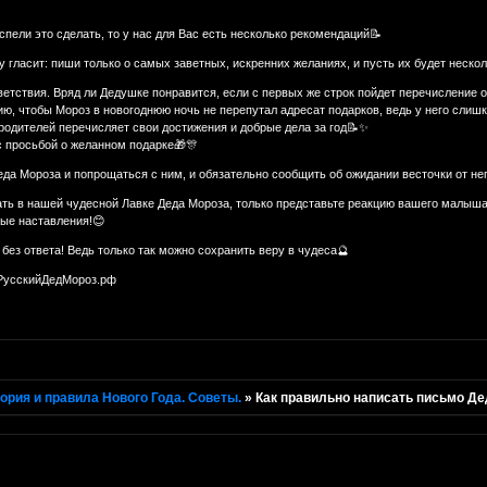
ели это сделать, то у нас для Вас есть несколько рекомендаций📝
 гласит: пиши только о самых заветных, искренних желаниях, и пусть их будет неск
ветствия. Вряд ли Дедушке понравится, если с первых же строк пойдет перечисление
ию, чтобы Мороз в новогоднюю ночь не перепутал адресат подарков, ведь у него сли
родителей перечисляет свои достижения и добрые дела за год📝✨
 просьбой о желанном подарке🎁🎊
да Мороза и попрощаться с ним, и обязательно сообщить об ожидании весточки от не
ать в нашей чудесной Лавке Деда Мороза, только представьте реакцию вашего малыша
рые наставления!😊
без ответа! Ведь только так можно сохранить веру в чудеса🔮
 РусскийДедМороз.рф
ория и правила Нового Года. Советы.
»
Как правильно написать письмо Д