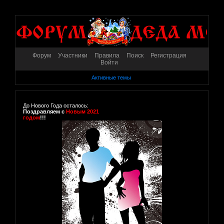
Форум
Участники
Правила
Поиск
Регистрация
Войти
Активные темы
До Нового Года осталось:
Поздравляем с
Новым 2021
годом
!!!