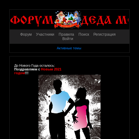
Форум
Участники
Правила
Поиск
Регистрация
Войти
Активные темы
До Нового Года осталось:
Поздравляем с
Новым 2021
годом
!!!