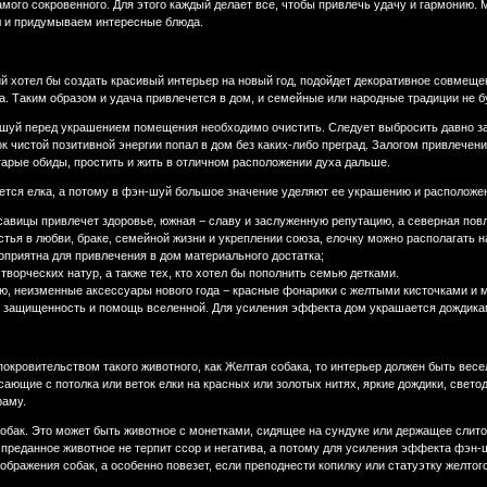
амого сокровенного. Для этого каждый делает все, чтобы привлечь удачу и гармонию.
л и придумываем интересные блюда.
й хотел бы создать красивый интерьер на новый год, подойдет декоративное совмеще
а. Таким образом и удача привлечется в дом, и семейные или народные традиции не 
уй перед украшением помещения необходимо очистить. Следует выбросить давно зале
ок чистой позитивной энергии попал в дом без каких-либо преград. Залогом привлечен
тарые обиды, простить и жить в отличном расположении духа дальше.
ется елка, а потому в фэн-шуй большое значение уделяют ее украшению и расположе
авицы привлечет здоровье, южная − славу и заслуженную репутацию, а северная повл
стья в любви, браке, семейной жизни и укреплении союза, елочку можно располагать н
оприятна для привлечения в дом материального достатка;
творческих натур, а также тех, кто хотел бы пополнить семью детками.
ю, неизменные аксессуары нового года − красные фонарики с желтыми кисточками и м
, защищенность и помощь вселенной. Для усиления эффекта дом украшается дождикам
покровительством такого животного, как Желтая собака, то интерьер должен быть весе
ающие с потолка или веток елки на красных или золотых нитях, яркие дождики, свет
раму.
собак. Это может быть животное с монетками, сидящее на сундуке или держащее слиток
 преданное животное не терпит ссор и негатива, а потому для усиления эффекта фэн
ображения собак, а особенно повезет, если преподнести копилку или статуэтку желто