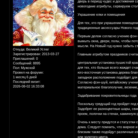
дверь в период чудес и достижения с
новогодние атрибуты, сервируем сто
Украшение елки и помещения
Для тех, кто при украшении помещени
традиционные аксессуары Нового год
Первым делом согласно учению фэн-ш
вымыть окна, двери, полы, чтобы пот
мысли. На Новый год нужно забыть с
Откуда:
Великий Устюг
Зарегистрирован
: 2013-03-27
Главным атрибутом праздников счита
Приглашений:
0
центральная установка пушистой крас
Сообщений:
8895
для тех, кто больше всего жаждет сча
Пол:
Мужской
Провел на форуме:
юго-восточная установка дерева благ
1 месяц 6 дней
западное расположение подойдет для 
Последний визит:
Согласно фэн-шуй, китайскому учени
2026-08-02 16:33:08
материальное благополучие, везение
Задабривание покровительницы года
Поскольку грядущий год пройдет под 
Задобрят ее разноцветные шары, свис
проем, полочки на стенах, каминную 
Очень к месту придутся и статуэтки 
дома. Следует помнить, что мирное и
близким также подойдут различные из
или золотого цвета.