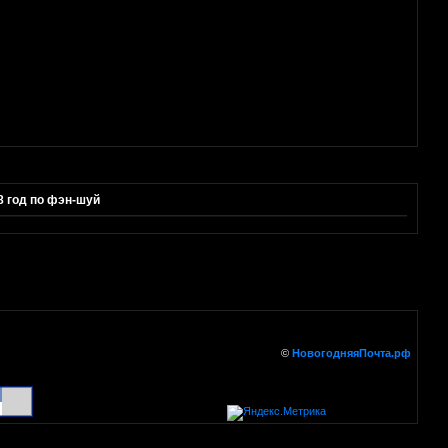
8 год по фэн-шуй
©
НовогодняяПочта.рф