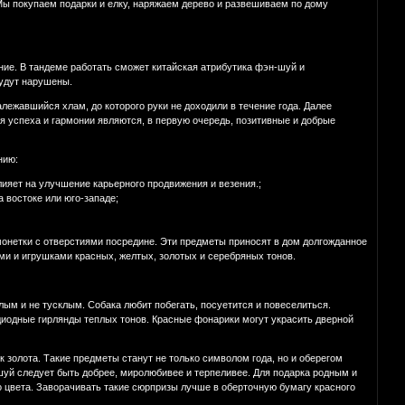
 Мы покупаем подарки и елку, наряжаем дерево и развешиваем по дому
ние. В тандеме работать сможет китайская атрибутика фэн-шуй и
будут нарушены.
жавшийся хлам, до которого руки не доходили в течение года. Далее
ия успеха и гармонии являются, в первую очередь, позитивные и добрые
нию:
ияет на улучшение карьерного продвижения и везения.;
а востоке или юго-западе;
онетки с отверстиями посредине. Эти предметы приносят в дом долгожданное
и и игрушками красных, желтых, золотых и серебряных тонов.
лым и не тусклым. Собака любит побегать, посуетится и повеселиться.
одиодные гирлянды теплых тонов. Красные фонарики могут украсить дверной
 золота. Такие предметы станут не только символом года, но и оберегом
-шуй следует быть добрее, миролюбивее и терпеливее. Для подарка родным и
го цвета. Заворачивать такие сюрпризы лучше в оберточную бумагу красного