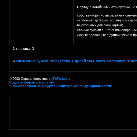
Наряду с китайскими атрибутами, не
собственноручно вырезанных снежин
склеенных детками гирлянд или сдел
вырезанных для окон картин;
своими руками сшитых или собранных 
Любые сделанные с душой яркие и пр
Страница:
1
»
ОчУмелые ручки! Творчество. Сделай сам. Фото. Photoshop/
»
Ист
© 2000 Сервис форумов «
LiFeForums
»
Создать форум бесплатно
*
Пожаловаться на форум
*
Политика конфиденциальности