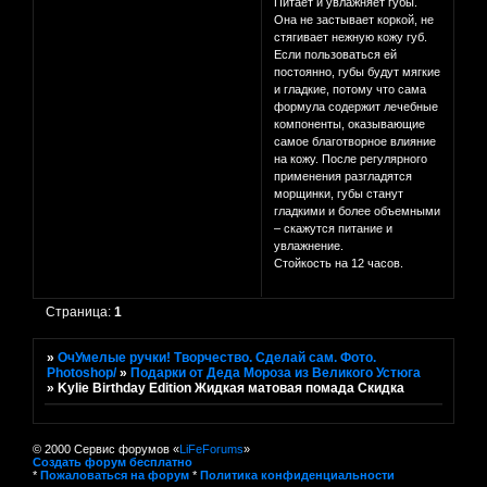
Питает и увлажняет губы.
Она не застывает коркой, не
стягивает нежную кожу губ.
Если пользоваться ей
постоянно, губы будут мягкие
и гладкие, потому что сама
формула содержит лечебные
компоненты, оказывающие
самое благотворное влияние
на кожу. После регулярного
применения разгладятся
морщинки, губы станут
гладкими и более объемными
– скажутся питание и
увлажнение.
Стойкость на 12 часов.
Страница:
1
»
ОчУмелые ручки! Творчество. Сделай сам. Фото.
Photoshop/
»
Подарки от Деда Мороза из Великого Устюга
»
Kylie Birthday Edition Жидкая матовая помада Скидка
© 2000 Сервис форумов «
LiFeForums
»
Создать форум бесплатно
*
Пожаловаться на форум
*
Политика конфиденциальности