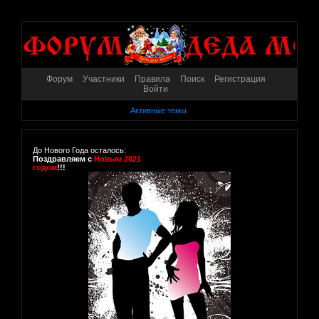
Форум
Участники
Правила
Поиск
Регистрация
Войти
Активные темы
До Нового Года осталось:
Поздравляем с
Новым 2021
годом
!!!