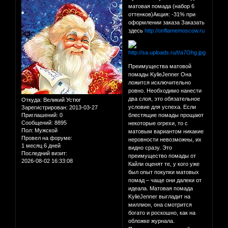
матовая помада (набор 6
оттенков)Акция: -31% при
оформлении заказа Заказать
здесь
http://oriflamemoscow.ru
Преимущества матовой
помады KylieJenner Она
ложится исключительно
ровно. Необходимо нанести
два слоя, это обязательное
Откуда:
Великий Устюг
условие для успеха. Если
Зарегистрирован
: 2013-03-27
Приглашений:
0
блестящие помады прощают
Сообщений:
8895
некоторые огрехи, то с
Пол:
Мужской
матовым вариантом никакие
Провел на форуме:
неровности невозможны, их
1 месяц 6 дней
видно сразу. Это
Последний визит:
преимущество помады от
2026-08-02 16:33:08
Кайли оценят те, у кого уже
был опыт покупки матовых
помад – чаще они далеки от
идеала. Матовая помада
KylieJenner выгладит на
миллион, она смотрится
богато и роскошно, как на
обложке журнала.