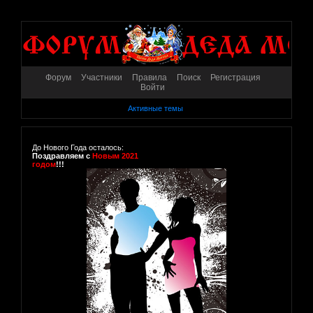
Форум
Участники
Правила
Поиск
Регистрация
Войти
Активные темы
До Нового Года осталось:
Поздравляем с
Новым 2021
годом
!!!