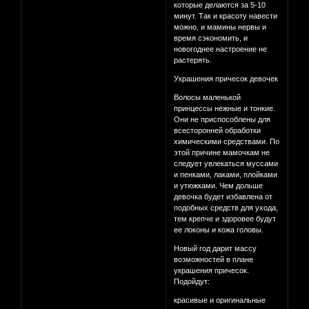
которые делаются за 5-10
минут. Так и красоту навести
можно, и мамины нервы и
время сэкономить, и
новогоднее настроение не
растерять.
Украшения причесок девочек
Волосы маленькой
принцессы нежные и тонкие.
Они не приспособлены для
всесторонней обработки
химическими средствами. По
этой причине мамочкам не
следует увлекаться муссами
и пенками, лаками, плойками
и утюжками. Чем дольше
девочка будет избавлена от
подобных средств для ухода,
тем крепче и здоровее будут
ее локоны и кожа головы.
Новый год дарит массу
возможностей в плане
украшения причесок.
Подойдут:
красивые и оригинальные