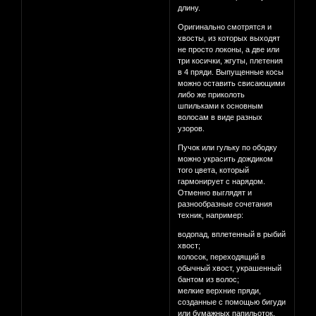
длину.
Оригинально смотрятся и
хвосты, из которых выходят
не просто локоны, а две или
три косички, жгуты, плетения
в 4 пряди. Выпущенные косы
можно оставить свисающими
либо же приколоть
шпильками к основным
волосам в виде разных
узоров.
Пучок или гульку по ободку
можно украсить дождиком
того цвета, который
гармонирует с нарядом.
Отменно выглядят и
разнообразные сочетания
техник, например:
водопад, вплетенный в рыбий
хвост;
колосок, переходящий в
обычный хвост, украшенный
бантом из волос;
мелкие верхние пряди,
созданные с помощью бигуди
или бумажных папильоток,