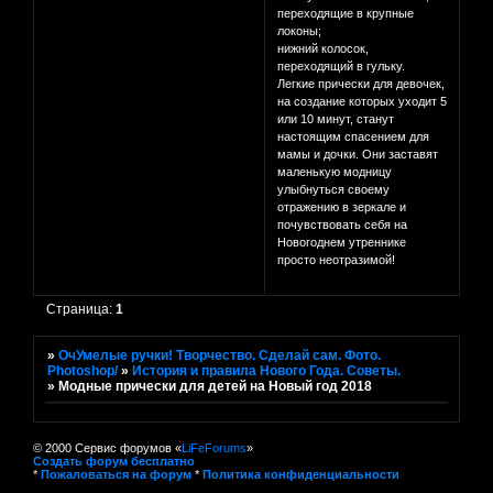
переходящие в крупные
локоны;
нижний колосок,
переходящий в гульку.
Легкие прически для девочек,
на создание которых уходит 5
или 10 минут, станут
настоящим спасением для
мамы и дочки. Они заставят
маленькую модницу
улыбнуться своему
отражению в зеркале и
почувствовать себя на
Новогоднем утреннике
просто неотразимой!
Страница:
1
»
ОчУмелые ручки! Творчество. Сделай сам. Фото.
Photoshop/
»
История и правила Нового Года. Советы.
»
Модные прически для детей на Новый год 2018
© 2000 Сервис форумов «
LiFeForums
»
Создать форум бесплатно
*
Пожаловаться на форум
*
Политика конфиденциальности