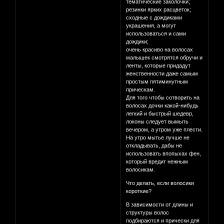
тематические заколочки;
резинки ярких расцветок;
сходные с дождиками
украшения, а могут
использоваться и сами
дождики;
очень красиво на волосах
малышек смотрятся обручи и
ленты, которые придадут
женственности даже самым
простым пятиминутным
прическам.
Для того чтобы сотворить на
волосах дочки какой-нибудь
легкий и быстрый шедевр,
локоны следует вымыть
вечером, а утром уже плести.
На утро мытье лучше не
откладывать, дабы не
использовать впопыхах фен,
который вредит нежным
волосикам.
Что делать, если волосики
короткие?
В зависимости от длины и
структуры волос
подбираются и прически для