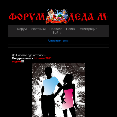
Форум
Участники
Правила
Поиск
Регистрация
Войти
Активные темы
До Нового Года осталось:
Поздравляем с
Новым 2021
годом
!!!