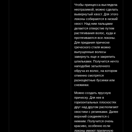
Чтобы принцесса выглядела
неотразимой, можно сделать
вывернутый хвост. Для этого
локоны собираются в низкий
хвост. Над ним пальцами
делается отверстие путем
растягивания волос, куда и
протягиваются все локоны.
Для придания прическе
греческого стиля можно
выпущенные волосы
завернуть еще и закрепить
шпильками. Получится нечто
наподобие затылочного
обруча из волос, на котором
отменно смотрятся
разноцветные бусинки или
снежинки.
Можно создать ярусную
прическу. Для нее в
горизонтальных плоскостях
друг над другом располагают
хвостики с резинками. Далее
верхний соединяется с
нижним. Получится очень
красиво, особенно если
локоны имеют приличную