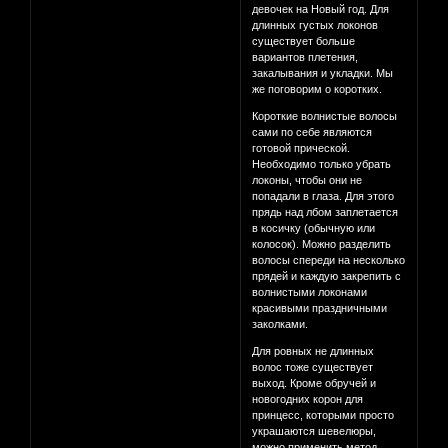
девочек на Новый год. Для
длинных густых локонов
существует больше
вариантов плетения,
закалывания и укладки. Мы
же поговорим о коротких.
Короткие волнистые волосы
сами по себе являются
готовой прической.
Необходимо только убрать
локоны, чтобы они не
попадали в глаза. Для этого
прядь над лбом заплетается
в косичку (обычную или
колосок). Можно разделить
волосы спереди на несколько
прядей и каждую закрепить с
волнистыми локонами
красивыми праздничными
заколками.
Для ровных не длинных
волос тоже существует
выход. Кроме обручей и
новогодних корон для
принцесс, которыми просто
украшаются шевелюры,
можно применить метод