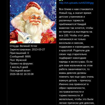
Все ближе к нам становится
Новый год, а значит время
детских утренников и
различных торжеств
приближается! Каждой
мамочке так хочется, чтобы
ее принцесса выглядела на
все 100. Чтобы этот день
запомнился не только
весельем и смехом,
Откуда:
Великий Устюг
подарками и хороводами, но
Зарегистрирован
: 2013-03-27
и красотой. Родители для
Приглашений:
0
своих чад старательно
Сообщений:
8895
подбирают новогодние
Пол:
Мужской
наряды и аксессуары. Если
Провел на форуме:
для мам мальчиков на этом
1 месяц 6 дней
работа заканчивается, то
Последний визит:
мамы девочек должны
2026-08-02 16:33:08
помнить про еще одну очень
важную деталь − прическу.
Именно она привносит в
образ гармоничности,
экстравагантности и
торжественности. И
желательно, чтобы это были
легкие прически для девочек,