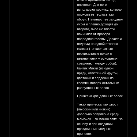
плетения. Для него
используют косичку, которая
опоясывает волосы как
обруч. Начинают ее за одним
ухом и плавно доходят до
второго, либо же плести
начинают от пробора
посредине головы. Делают и
водопад на одной стороне
головы (тонкие частые
вертикальные пряди с
резиночками у основания
соединяют между собой),
бантик Микки (из одной
пряди, оплетенной другой),
цветочки и сердечки из
косичек поверх остальных
распущенных волос.
Прически для длинных волос
Такая прическа, как хвост
(высокий или низкий)
довольно популярна среди
мамочек. Его можно взять за
основу и при создании
праздничных модных
причесок.