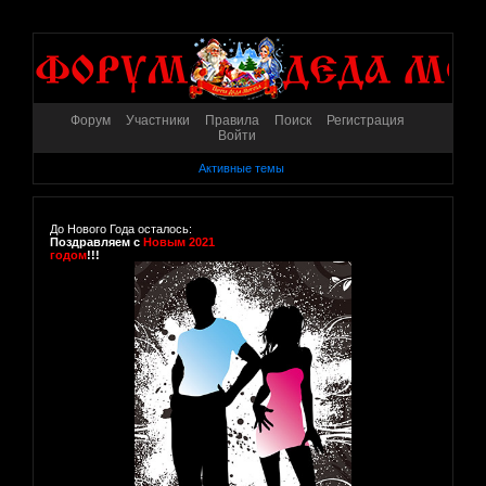
Форум
Участники
Правила
Поиск
Регистрация
Войти
Активные темы
До Нового Года осталось:
Поздравляем с
Новым 2021
годом
!!!