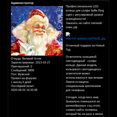
Администратор
Профессиональное LED
кольцо для селфи Selfie Ring
Light с регулировкой уровня
освещённости!
Заказать на сайте связной-
плюс.рф
Отличный подарок на Новый
Год
Осветитель кольцевой
Откуда:
Великий Устюг
светодиодный - селфи-
Зарегистрирован
: 2013-03-27
кольцо. Данная модель
Приглашений:
0
кольцевого светодиодного
Сообщений:
8895
осветителя может
Пол:
Мужской
использоваться при визаже.
Провел на форуме:
Лампа оснащена
1 месяц 6 дней
Последний визит:
специальным креплением
2026-08-02 16:33:08
для телефона
Сегодня, когда весь мир
буквально помешался на
разнообразных соц.сетях,
сложно найти человека,
который бы ни разу в жизни