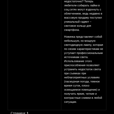
недостаточно? Теперь
любители собирать лайки в
соц.сетях могут вздохнуть с
облегчением, ведь недавно в
массовую продажу поступил
уникальный гаджет –
световое кольцо для
смартфона.
Новинка представляет собой
небольшую, но мощную
светодиодную лампу, которая
по своим характеристикам не
уступает профессиональным
источникам света.
Использование этого
приспособления позволяет
устранить недостаток света
при съемках при
неблагоприятных условиях
(пасмурная погода, темное
время суток, плохо
освещаемое помещение) и
получить яркие, четкие и
контрастные снимки в любой
ситуации.
Страница:
1