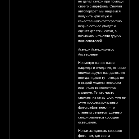
не делал селфи при помощи
своего смартфона. Снимая
автопортрет, мы надеемся
получить красивую и
качественную фотографию,
ведь в сети её увидят и
оценят десятки, сотки, а,
возможно, и тысячи других
пользователей.
#селфи #селфикольцо
#освещение
Несмотря на все наши
надежды и ожидания, готовые
снимки радуют нас далеко не
всегда, и дело тут отнюдь не
в старой модели телефона
или плохо выполненном
макияже. Те, кто часто
снимает на смартфон, уже не
хуже профессиональных
фотографов знают, что
главным секретом удачных
селфи является хорошее
освещение.
Но как же сделать хорошее
фото там, где света