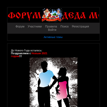
Форум
Участники
Правила
Поиск
Регистрация
Войти
Активные темы
До Нового Года осталось:
Поздравляем с
Новым 2021
годом
!!!