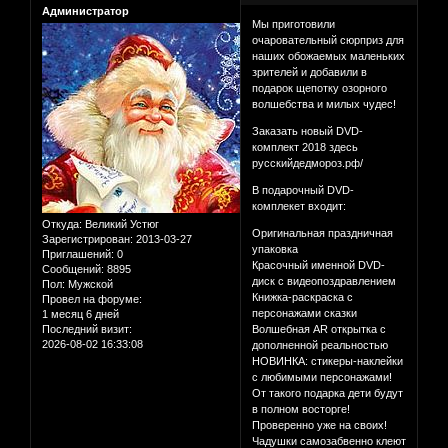
Администратор
Мы приготовили
очаровательный сюрприз для
наших обожаемых маленьких
зрителей и добавили в
подарок щепотку озорного
волшебства и милых чудес!
Заказать новый DVD-
комплект 2018 здесь
русскийдедмороз.рф/
В подарочный DVD-
комплекет входит:
Откуда:
Великий Устюг
Оригинальная праздничная
Зарегистрирован
: 2013-03-27
упаковка
Приглашений:
0
Красочный именной DVD-
Сообщений:
8895
диск с видеопоздравлением
Пол:
Мужской
Книжка-раскраска с
Провел на форуме:
персонажами сказки
1 месяц 6 дней
Последний визит:
Волшебная AR открытка с
2026-08-02 16:33:08
дополненной реальностью
НОВИНКА: стикеры-наклейки
с любимыми персонажами!
От такого подарка дети будут
в полном восторге!
Проверенно уже на своих!
Чадушки самозабвенно клеют