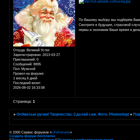
По Вашему выбору мы подберём Вам л
Смотрите в будущее, страховой случ
нервы и экономим Ваше время и день
Откуда:
Великий Устюг
Зарегистрирован
: 2013-03-27
Приглашений:
0
Сообщений:
8895
Пол:
Мужской
Провел на форуме:
1 месяц 6 дней
Последний визит:
2026-08-02 16:33:08
Страница:
1
»
ОчУмелые ручки! Творчество. Сделай сам. Фото. Photoshop/
»
Под
© 2000 Сервис форумов «
LiFeForums
»
Создать форум бесплатно
*
Пожаловаться на форум
*
Политика конфиденциальности