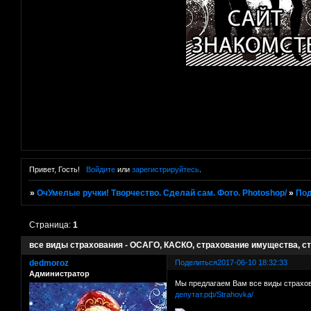
Привет, Гость!
Войдите
или
зарегистрируйтесь
.
»
ОчУмелые ручки! Творчество. Сделай сам. Фото. Photoshop/
»
Под
Страница:
1
все виды страхования - ОСАГО, КАСКО, страхование имущества, с
dedmoroz
Поделиться
2017-06-10 18:32:33
Администратор
Мы предлагаем Вам все виды страхов
депутат.рф/Strahovka/