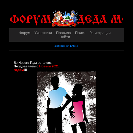
Форум
Участники
Правила
Поиск
Регистрация
Войти
Активные темы
До Нового Года осталось:
Поздравляем с
Новым 2021
годом
!!!