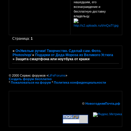
нашедшим, его
вознаграждение и
бесплатную доставку
владельцу.
Страница:
1
»
ОчУмелые ручки! Творчество. Сделай сам. Фото.
Photoshop/
»
Подарки от Деда Мороза из Великого Устюга
»
Защита смартфона или ноутбука от кражи
© 2000 Сервис форумов «
LiFeForums
»
Создать форум бесплатно
*
Пожаловаться на форум
*
Политика конфиденциальности
©
НовогодняяПочта.рф