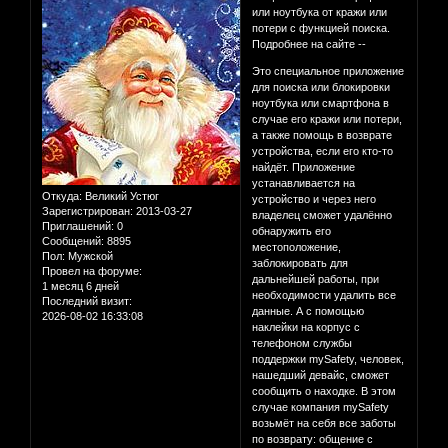
или ноутбука от кражи или
потери с функцией поиска.
Подробнее на сайте --
Это специальное приложение
для поиска или блокировки
ноутбука или смартфона в
случае его кражи или потери,
а также помощь в возврате
устройства, если его кто-то
найдёт. Приложение
устанавливается на
Откуда:
Великий Устюг
устройство и через него
Зарегистрирован
: 2013-03-27
владелец сможет удалённо
Приглашений:
0
обнаружить его
Сообщений:
8895
местоположение,
Пол:
Мужской
заблокировать для
Провел на форуме:
дальнейшей работы, при
1 месяц 6 дней
необходимости удалить все
Последний визит:
данные. А с помощью
2026-08-02 16:33:08
наклейки на корпус с
телефоном службы
поддержки mySafety, человек,
нашедший девайс, сможет
сообщить о находке. В этом
случае компания mySafety
возьмёт на себя все заботы
по возврату: общение с