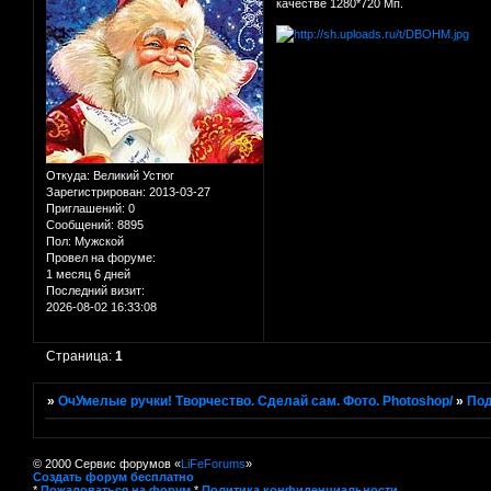
качестве 1280*720 Мп.
Откуда:
Великий Устюг
Зарегистрирован
: 2013-03-27
Приглашений:
0
Сообщений:
8895
Пол:
Мужской
Провел на форуме:
1 месяц 6 дней
Последний визит:
2026-08-02 16:33:08
Страница:
1
»
ОчУмелые ручки! Творчество. Сделай сам. Фото. Photoshop/
»
Под
© 2000 Сервис форумов «
LiFeForums
»
Создать форум бесплатно
*
Пожаловаться на форум
*
Политика конфиденциальности