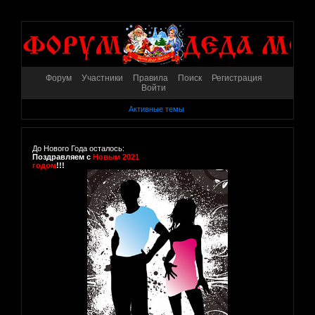
Форум
Участники
Правила
Поиск
Регистрация
Войти
Активные темы
До Нового Года осталось:
Поздравляем с
Новым 2021
годом
!!!