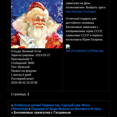
зажигалки на День
космонавтики. Выбрать здесь
http://domain-rf.ru/zippo
Отличный подарок для
достойного человека.
Бензиновые зажигалки с
изображением герба СССР,
символики СССР и первого
космонавта Юрия Гагарина
Откуда:
Великий Устюг
Зарегистрирован
: 2013-03-27
Приглашений:
0
Сообщений:
8895
Пол:
Мужской
Провел на форуме:
1 месяц 6 дней
Последний визит:
2026-08-02 16:33:08
Страница:
1
»
ОчУмелые ручки! Творчество. Сделай сам. Фото.
Photoshop/
»
Подарки от Деда Мороза из Великого Устюга
»
Бензиновые зажигалки с Гагариным