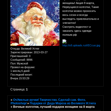
женщины! Акция 8 марта,
Нервущиеся колготки, Такие
колготки можно проносить
весь сезон и всегда
выглядеть привлекательно и
элегантно!
Смотреть видеотест и
заказать здесь одежда-
полным.рф
Откуда:
Великий Устюг
Зарегистрирован
: 2013-03-27
Приглашений:
0
Сообщений:
8896
Пол:
Мужской
Провел на форуме:
1 месяц 6 дней
Последний визит:
Вчера 15:53:29
Страница:
1
»
ОчУмелые ручки! Творчество. Сделай сам. Фото.
Photoshop/
»
Подарки от Деда Мороза из Великого Устюга
»
Вечные колготки, лучший подарок женщине на 8 марта