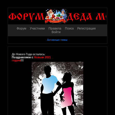
Форум
Участники
Правила
Поиск
Регистрация
Войти
Активные темы
До Нового Года осталось:
Поздравляем с
Новым 2021
годом
!!!