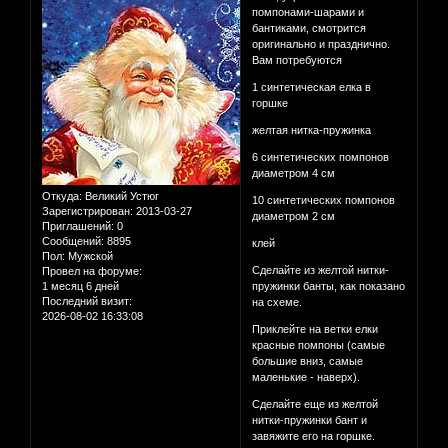
помпонами-шарами и
бантиками, смотрится
оригинально и празднично.
Вам потребуются
1 синтетическая елка в
горшке
желтая нитка-пружинка
6 синтетических помпонов
диаметром 4 см
Откуда:
Великий Устюг
10 синтетических помпонов
Зарегистрирован
: 2013-03-27
диаметром 2 см
Приглашений:
0
Сообщений:
8895
клей
Пол:
Мужской
Сделайте из желтой нитки-
Провел на форуме:
1 месяц 6 дней
пружинки банты, как показано
Последний визит:
на схеме.
2026-08-02 16:33:08
Приклейте на ветки елки
красные помпоны (самые
большие вниз, самые
маленькие - наверх).
Сделайте еще из желтой
нитки-пружинки бант и
завяжите его на горшке.