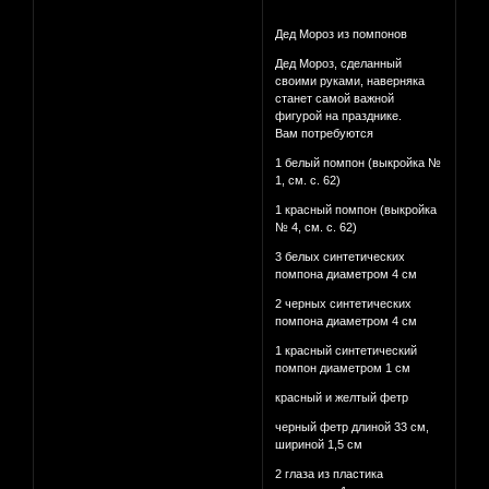
Дед Мороз из помпонов
Дед Мороз, сделанный
своими руками, наверняка
станет самой важной
фигурой на празднике.
Вам потребуются
1 белый помпон (выкройка №
1, см. с. 62)
1 красный помпон (выкройка
№ 4, см. с. 62)
3 белых синтетических
помпона диаметром 4 см
2 черных синтетических
помпона диаметром 4 см
1 красный синтетический
помпон диаметром 1 см
красный и желтый фетр
черный фетр длиной 33 см,
шириной 1,5 см
2 глаза из пластика