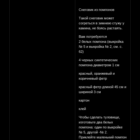
Снеговик из помпонов
Такой снеговик может
согреться в зимнюю стужу у
камина, не боясь растаять.
Вам потребуются
2 белых помпона (выкройка
№ 5 и выкройка № 2, см. с.
62)
4 черных синтетических
помпона диаметром 1 см
красный, оранжевый и
коричневый фетр
красный фетр длиной 45 см и
шириной 3 см
картон
клей
Чтобы сделать туловище,
изготовьте два белых
помпона: один по выкройке
№ 5, другой -№ 2.
Приклейте маленький помпон