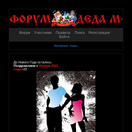
Форум
Участники
Правила
Поиск
Регистрация
Войти
Активные темы
До Нового Года осталось:
Поздравляем с
Новым 2021
годом
!!!