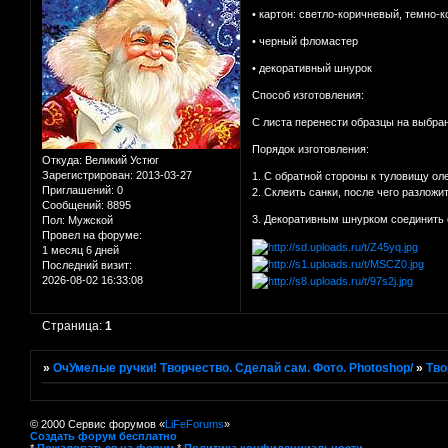
• картон: светло-коричневый, темно-
• черный фломастер
• декоративный шнурок
Способ изготовления:
С листа перенести образцы на выбра
Порядок изготовления:
Откуда:
Великий Устюг
Зарегистрирован
: 2013-03-27
1. С обратной стороны к туловищу ол
Приглашений:
0
2. Склеить санки, после чего разложи
Сообщений:
8895
3. Декоративным шнурком соединить 
Пол:
Мужской
Провел на форуме:
1 месяц 6 дней
Последний визит:
2026-08-02 16:33:08
Страница:
1
»
ОчУмелые ручки! Творчество. Сделай сам. Фото. Photoshop/
»
Тво
© 2000 Сервис форумов «
LiFeForums
»
Создать форум бесплатно
*
Пожаловаться на форум
*
Политика конфиденциальности