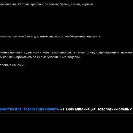
коричневый, желтый, красный, зеленый, белый, синий, черный
нный картон или бумагу, а затем вырезать необходимые элементы
ененка приклеить две ноги с копытами, шарфик, а также голову с приклеенным заранее
ть на них и приклеить по схеме украшенные подарки.
оленя с санями.
рчество для Нового Года скачать
»
Панно аппликация Новогодний олень с