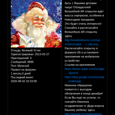
быть с Вашими детками
чаще! Обладателей
Волшебной AR открытки ждёт
масса сюрпризов, особенно в
Новогодние праздники.
Это будет очень интересно!
Скачайте и распечатайте
Волшебную AR открытку
здесь
http://newdedmoroz.com/wp-
content/uploa … r_site.png
Распечатайте открытку в
Откуда:
Великий Устюг
формате А5 и установите
Зарегистрирован
: 2013-03-27
приложение на мобильное
Приглашений:
0
устройство
Сообщений:
8895
Ссылки на приложения
Пол:
Мужской
https://itunes.apple.com/us/app/volsebn
Провел на форуме:
… 1&mt=8
1 месяц 6 дней
https://play.google.com/store/apps/deta
Последний визит:
2026-08-02 16:33:08
… onalimagic
Именное обращение
появится с выходом
обновления в конце декабря!
Если Вы ещё не успели, то
скачайте Именное
поздравление от Деда мороза
Вашему ребёнку здесь
http://domain-rf.ru/videopismo