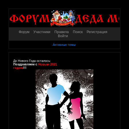
Форум
Участники
Правила
Поиск
Регистрация
Войти
Активные темы
До Нового Года осталось:
Поздравляем с
Новым 2021
годом
!!!