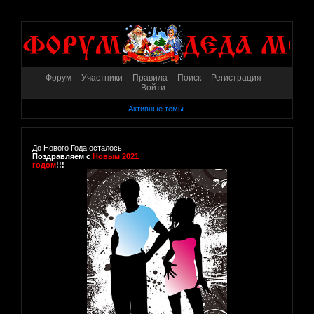
Форум
Участники
Правила
Поиск
Регистрация
Войти
Активные темы
До Нового Года осталось:
Поздравляем с
Новым 2021
годом
!!!