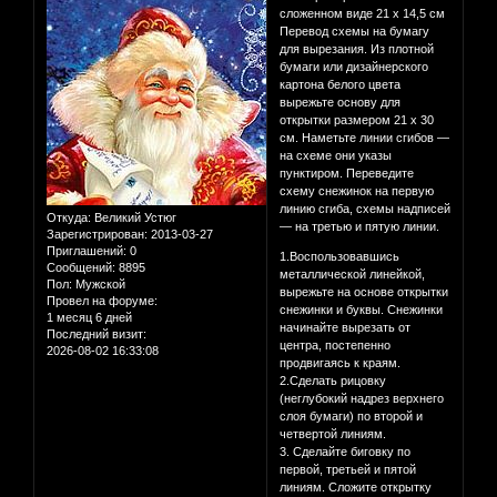
сложенном виде 21 х 14,5 см
Перевод схемы на бумагу
для вырезания. Из плотной
бумаги или дизайнерского
картона белого цвета
вырежьте основу для
открытки размером 21 х 30
см. Наметьте линии сгибов —
на схеме они указы
пунктиром. Переведите
схему снежинок на первую
линию сгиба, схемы надписей
Откуда:
Великий Устюг
— на третью и пятую линии.
Зарегистрирован
: 2013-03-27
Приглашений:
0
1.Воспользовавшись
Сообщений:
8895
металлической линейкой,
Пол:
Мужской
вырежьте на основе открытки
Провел на форуме:
снежинки и буквы. Снежинки
1 месяц 6 дней
начинайте вырезать от
Последний визит:
центра, постепенно
2026-08-02 16:33:08
продвигаясь к краям.
2.Сделать рицовку
(неглубокий надрез верхнего
слоя бумаги) по второй и
четвертой линиям.
3. Сделайте биговку по
первой, третьей и пятой
линиям. Сложите открытку