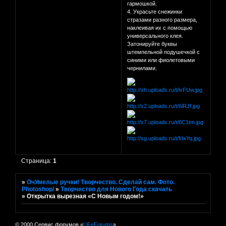
гармошкой.
4. Украсьте снежинки
стразами разного размера,
наклеивая их с помощью
универсального клея.
Затонируйте буквы
штемпельной подушечкой с
синими или фиолетовыми
чернилами.
Страница:
1
»
ОчУмелые ручки! Творчество. Сделай сам. Фото.
Photoshop/
»
Творчество для Нового Года скачать
»
Открытка вырезная «С Новым годом!»
© 2000 Сервис форумов «
LiFeForums
»