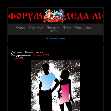
Форум
Участники
Правила
Поиск
Регистрация
Войти
Активные темы
До Нового Года осталось:
Поздравляем с
Новым 2021
годом
!!!