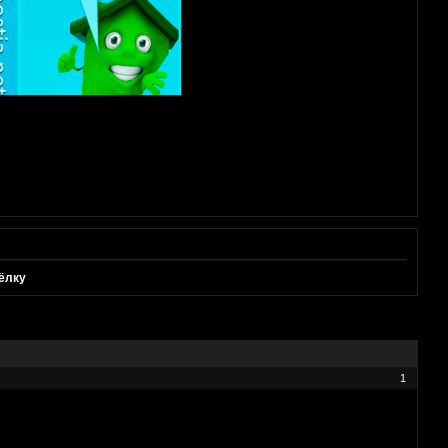
 ёлку
1