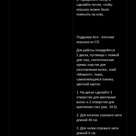
сделайте петлю, чтобы
игрушку можно было
повесить на елку.
Подружка Ася - ёлочная
игрушка из CD
Для работы понадобятся
2 диска, пуговицы с ножкой
для глаз, синтетическая
пряжа-эластик для
изготовления волос, клей
«Момент», ткань,
самоклеящаяся пленка,
цветной картон.
1. На диске сделайте 3
отверстия для крепления
волос и 2 отверстия для
крепления глаз (рис. 34.5).
2. Для косичек отрежьте нити
длиной 40 см.
3. Для челки отрежьте нити
длиной 6 см.