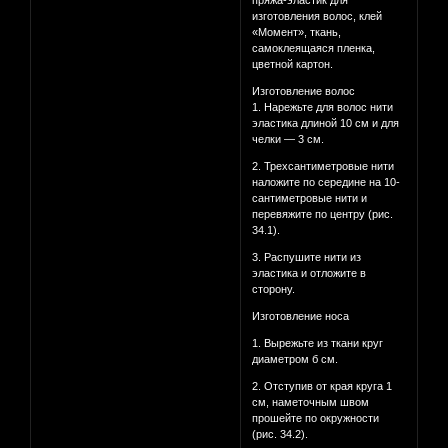
пряжа-эластик для
изготовления волос, клей
«Момент», ткань,
самоклеящаяся пленка,
цветной картон.
Изготовление волос
1. Нарежьте для волос нити
эластика длиной 10 см и для
челки — 3 см.
2. Трехсантиметровые нити
наложите по середине на 10-
сантиметровые нити и
перевяжите по центру (рис.
34.1).
3. Распушите нити из
эластика и отложите в
сторону.
Изготовление носа
1. Вырежьте из ткани круг
диаметром б см.
2. Отступив от края круга 1
см, наметочным швом
прошейте по окружности
(рис. 34.2).