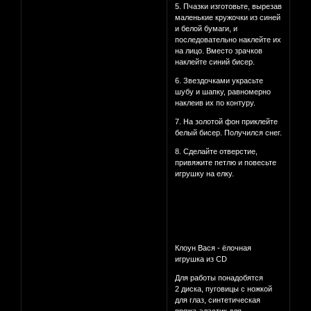
5. Пчазки изготовьте, вырезав
маленькие кружочки из синей
и белой бумаги, и
последовательно наклейте их
на лицо. Вместо зрачков
наклейте синий бисер.
6. Звездочками украсьте
шубу и шапку, равномерно
наклеив их по контуру.
7. На золотой фон приклейте
белый бисер. Получился снег.
8. Сделайте отверстие,
привяжите петлю и повесьте
игрушку на елку.
Клоун Вася - ёлочная
игрушка из CD
Для работы понадобятся
2 диска, пуговицы с ножкой
для глаз, синтетическая