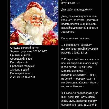
игрушка из CD
Для работы понадобятся
Диск, самоклеящаяся пытка
красного, золотого, желтого и
белого цветов, синий бисер,
наклейки для ногтей в форме
звездочек.
Порядок изготовления
1. Переведите на кальку
Откуда:
Великий Устюг
детали новогодней игрушки и
Зарегистрирован
: 2013-03-27
вырежьте (рис, 33.1).
Приглашений:
0
Сообщений:
8895
2, Из красной самоклеящейся
Пол:
Мужской
пленки вырежьте шапку, лицо
Провел на форуме:
и две детали шубы Деда
1 месяц 6 дней
Мороза; из желтой —
Последний визит:
варежки; из золотой — фон;
2026-08-02 16:33:08
из белой — бороду на 2—3
мм больше шаблона и брови;
из розовой — нос.
4. Наклейте последовательно
фон, верхнюю часть шапки,
лицо, шубу, варежки, бороду,
брови и нос (рис. 33.2 а, б, в).