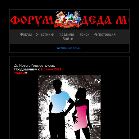
Форум
Участники
Правила
Поиск
Регистрация
Войти
Активные темы
До Нового Года осталось:
Поздравляем с
Новым 2021
годом
!!!