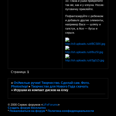
10. Глаза и ушки прикрепите
так же, как и у клоуна. Носик-
пуговичку приклейте.
Пофантазируйте с ребенком
и добавьте другие элементы,
например Васе — шляпу и
галстук, а Асе — бусы и
серьги.
Страница:
1
»
ОчУмелые ручки! Творчество. Сделай сам. Фото.
Photoshop/
»
Творчество для Нового Года скачать
»
Игрушки из компакт дисков на ёлку
© 2000 Сервис форумов «
LiFeForums
»
Создать форум бесплатно
*
Пожаловаться на форум
*
Политика конфиденциальности