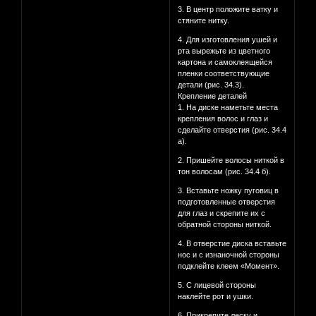
3. В центр положите ватку и
стяните нитку.
4. Для изготовления ушей и
рта вырежьте из цветного
картона и самоклеящейся
пленки соответствующие
детали (рис. 34.3).
Крепление деталей
1. На диске наметьте места
крепления волос и глаз и
сделайте отверстия (рис. 34.4
а).
2. Пришейте волосы ниткой в
тон волосам (рис. 34.4 б).
3. Вставьте ножку пуговиц в
подготовленные отверстия
для глаз и скрепите их с
обратной стороны ниткой.
4. В отверстие диска вставьте
нос и с изнаночной стороны
подклейте клеем «Момент».
5. С лицевой стороны
наклейте рот и ушки.
6. Прикрепите леску и