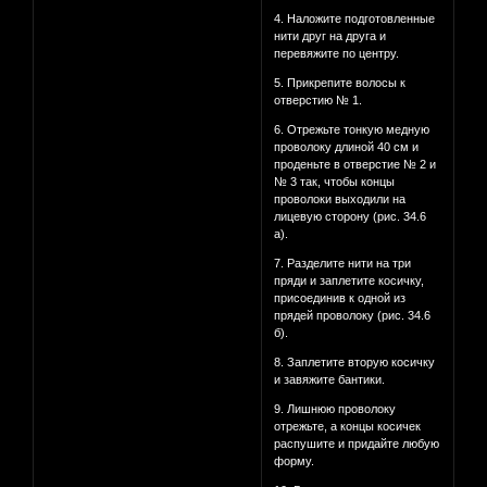
4. Наложите подготовленные
нити друг на друга и
перевяжите по центру.
5. Прикрепите волосы к
отверстию № 1.
6. Отрежьте тонкую медную
проволоку длиной 40 см и
проденьте в отверстие № 2 и
№ 3 так, чтобы концы
проволоки выходили на
лицевую сторону (рис. 34.6
а).
7. Разделите нити на три
пряди и заплетите косичку,
присоединив к одной из
прядей проволоку (рис. 34.6
б).
8. Заплетите вторую косичку
и завяжите бантики.
9. Лишнюю проволоку
отрежьте, а концы косичек
распушите и придайте любую
форму.