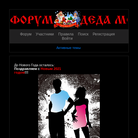
Форум
Участники
Правила
Поиск
Регистрация
Войти
Активные темы
До Нового Года осталось:
Поздравляем с
Новым 2021
годом
!!!