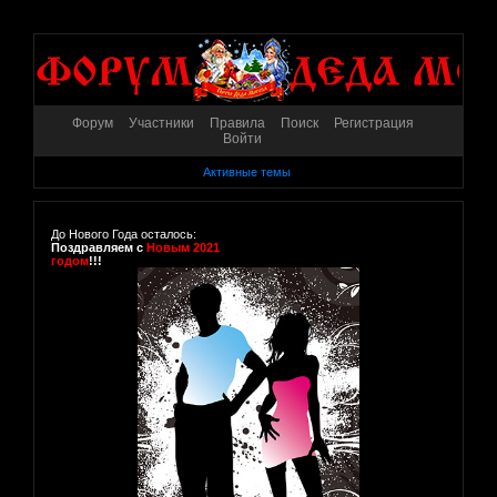
Форум
Участники
Правила
Поиск
Регистрация
Войти
Активные темы
До Нового Года осталось:
Поздравляем с
Новым 2021
годом
!!!