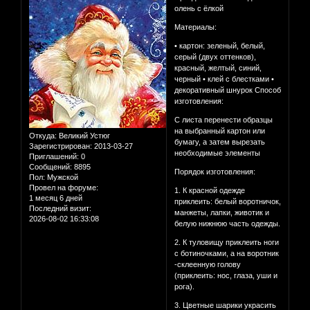
олень с ёлкой
Материалы:
• картон: зеленый, белый,
серый (двух оттенков),
красный, желтый, синий,
черный • клей с блестками •
декоративный шнурок Способ
изготовления:
С листа перенести образцы
на выбранный картон или
Откуда:
Великий Устюг
бумагу, а затем вырезать
Зарегистрирован
: 2013-03-27
необходимые элементы
Приглашений:
0
Сообщений:
8895
Порядок изготовления:
Пол:
Мужской
Провел на форуме:
1. К красной одежде
1 месяц 6 дней
приклеить: белый воротничок,
Последний визит:
манжеты, лапки, животик и
2026-08-02 16:33:08
белую нижнюю часть одежды.
2. К туловищу приклеить ноги
с ботиночками, а на воротник
-склеенную голову
(приклеить: нос, глаза, уши и
рога).
3. Цветные шарики украсить