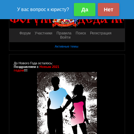
Форум
Участники
Правила
Поиск
Регистрация
Войти
Активные темы
До Нового Года осталось:
Поздравляем с
Новым 2021
годом
!!!