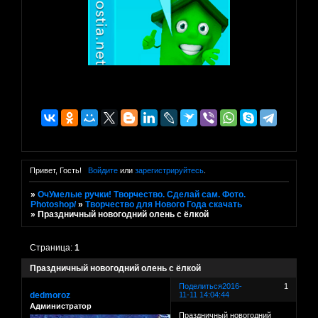
Привет, Гость!
Войдите
или
зарегистрируйтесь
.
»
ОчУмелые ручки! Творчество. Сделай сам. Фото.
Photoshop/
»
Творчество для Нового Года скачать
»
Праздничный новогодний олень с ёлкой
Страница:
1
Праздничный новогодний олень с ёлкой
Поделиться
2016-
1
dedmoroz
11-11 14:04:44
Администратор
Праздничный новогодний