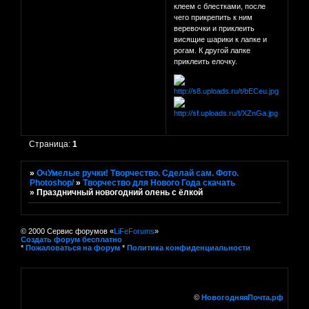
клеем с блестками, после
чего прикрепить к ним
веревочки и приклеить
висящие шарики к лапке и
рогам. К другой лапке
приклеить елочку.
Страница:
1
»
ОчУмелые ручки! Творчество. Сделай сам. Фото.
Photoshop/
»
Творчество для Нового Года скачать
»
Праздничный новогодний олень с ёлкой
© 2000 Сервис форумов «
LiFeForums
»
Создать форум бесплатно
*
Пожаловаться на форум
*
Политика конфиденциальности
©
НовогодняяПочта.рф