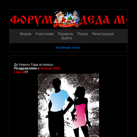
Форум
Участники
Правила
Поиск
Регистрация
Войти
Активные темы
До Нового Года осталось:
Поздравляем с
Новым 2021
годом
!!!