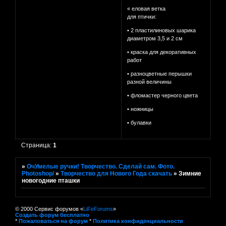
« еловая ветка
для птички:
• 2 пластилиновых шарика
диаметром 3,5 и 2 см
• краска для декоративных
работ
• разноцветные перышки
разной величины
• фломастер черного цвета
• ножницы
• булавки
Страница:
1
»
ОчУмелые ручки! Творчество. Сделай сам. Фото.
Photoshop/
»
Творчество для Нового Года скачать
»
Зимние
новогодние пташки
© 2000 Сервис форумов «
LiFeForums
»
Создать форум бесплатно
*
Пожаловаться на форум
*
Политика конфиденциальности