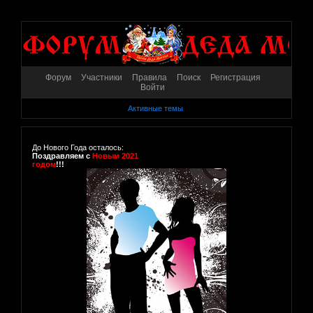
Форум
Участники
Правила
Поиск
Регистрация
Войти
Активные темы
До Нового Года осталось:
Поздравляем с
Новым 2021
годом
!!!