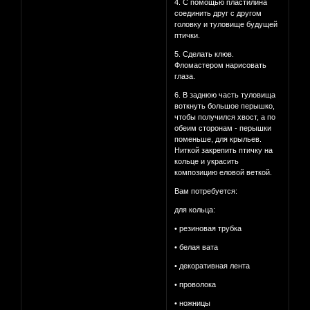
4. С помощью пластилина
соединить друг с другом
головку и туловище будущей
птички.
5. Сделать клюв.
Фломастером нарисовать
глаза.
6. В заднюю часть туловища
воткнуть большое перышко,
чтобы получился хвост, а по
обеим сторонам - перышки
поменьше, для крыльев.
Ниткой закрепить птичку на
кольце и украсить
композицию еловой веткой.
Вам потребуется:
для кольца:
• резиновая трубка
• белая вата
• декоративная лента
• проволока
• ножницы