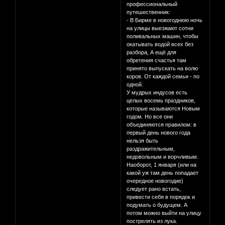
профессиональный
путешественник:
- В Бирме в новогоднюю ночь
на улицы выезжают сотни
поливальных машин, чтобы
окатывать водой всех без
разбора, А ещё для
обретения счастья там
принято выпускать на волю
коров. От каждой семьи - по
одной.
У мудрых индусов есть
целых восемь праздников,
которые называются Новым
годом. Но все они
объединяются правилом: в
первый день нового года
нельзя быть
раздражительным,
недовольным и ворчливым.
Наоборот, 1 января (или на
какой уж там день попадает
очередное новогодие)
следует рано встать,
привести себя в порядок и
подумать о будущем. А
потом можно выйти на улицу
пострелять из лука.