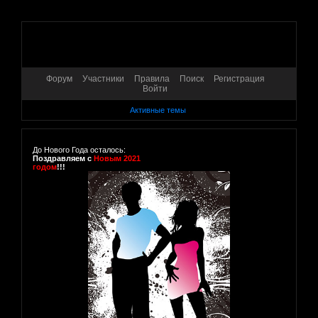
Форум
Участники
Правила
Поиск
Регистрация
Войти
Активные темы
До Нового Года осталось:
Поздравляем с
Новым 2021
годом
!!!