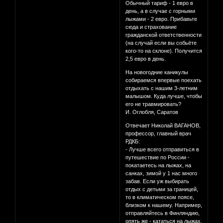
Обычный тариф - 1 евро в
день, а в случае с горными
лыжами - 2 евро. Прибавьте
сюда и страхование
гражданской ответственности
(на случай если вы собьёте
кого-то на склоне). Получится
2,5 евро в день.
На новогодние каникулы
собираемся впервые поехать
отдыхать с нашим 3-летним
малышом. Куда лучше, чтобы
его не травмировать?
И. Оглобля, Саратов
Отвечает Николай ВАГАНОВ,
профессор, главный врач
РДКБ:
- Лучше всего отправиться в
путешествие по России -
покатаетесь на лыжах, на
санках, зимой у 1 нас много
забав. Если уж выбирать
отдых с детьми за границей,
то в климатическом поясе,
близком к нашему. Например,
отправляйтесь в Финляндию,
опять же - кататься на лыжах.