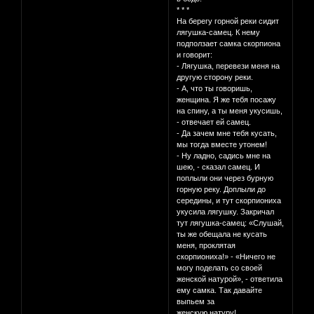
* * *
На берегу горной реки сидит
лягушка-самец. К нему
подползает самка скорпиона
и говорит:
- Лягушка, перевези меня на
другую сторону реки.
- А, что ты говоришь,
женщина. Я же тебя посажу
на спину, а ты меня укусишь,
- отвечает ей самец.
- Да зачем мне тебя кусать,
мы тогда вместе утонем!
- Ну ладно, садись мне на
шею, - сказал самец. И
поплыли они через бурную
горную реку. Доплыли до
середины, и тут скорпиониха
укусила лягушку. Закричал
тут лягушка-самец: «Слушай,
ты же обещала не кусать
меня, проклятая
скорпиониха!» - «Ничего не
могу поделать со своей
женской натурой», - ответила
ему самка. Так давайте
выпьем за
женскую натуру!