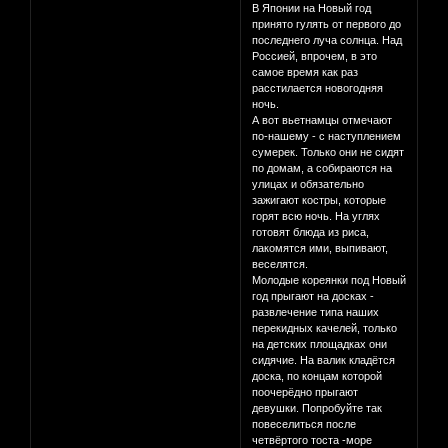
В Японии на Новый год
принято гулять от первого до
последнего луча солнца. Над
Россией, впрочем, в это
самое время как раз
расстилается новогодняя
ночь.
А вот вьетнамцы отмечают
по-нашему - с наступлением
сумерек. Только они не сидят
по домам, а собираются на
улицах и обязательно
зажигают костры, которые
горят всю ночь. На углях
готовят блюда из риса,
лакомятся ими, выпивают,
веселятся.
Молодые кореянки под Новый
год прыгают на досках -
развлечение типа наших
перекидных качелей, только
на детских площадках они
сидячие. На валик кладётся
доска, по концам которой
поочерёдно прыгают
девушки. Попробуйте так
повеселиться после
четвёртого тоста -море