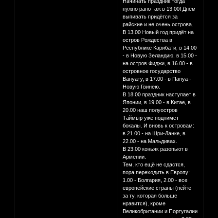
Начинать праздник тогда
нужно рано -аж в 13.00! Днём
выпивать придётся за
райские и не очень острова.
В 13.00 Новый год придёт на
остров Рождества в
Республике Карибати, в 14.00
- в Новую Зеландию, в 15.00 -
на остров Фиджи, в 16.00 - в
островное государство
Вануату, в 17.00 - в Папуа -
Новую Гвинею.
В 18.00 праздник наступает в
Японии, в 19.00 - в Китае, в
20.00 наш полуостров
Таймыр уже поднимет
бокалы. И вновь к островам:
в 21.00 - на Шри-Ланке, в
22.00 - на Мальдивах.
В 23.00 коньяк разопьют в
Армении.
Тем, кто ещё не сдастся,
пора переходить в Европу:
1.00 - Болгария, 2.00 - все
европейские страны (пейте
за ту, которая больше
нравится), кроме
Великобритании и Португалии