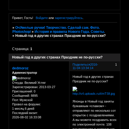
Привет, Гость!
Войдите
или
зарегистрируйтесь
.
»
ОчУмелые ручки! Творчество. Сделай сам. Фото.
Photoshop/
»
История и правила Нового Года. Советы.
»
Новый год в других странах Праздник не по-русски?
Страница:
1
Новый год в других странах Праздник не по-русски?
Поделиться
2016-
1
dedmoroz
11-04 13:34:14
Администратор
Новый год в других странах
Праздник не по-русски?
Откуда:
Великий Устюг
Зарегистрирован
: 2013-03-27
Приглашений:
0
Сообщений:
8895
Пол:
Мужской
Японцы в Новый год заняты
Провел на форуме:
бумажным «спамом» -
1 месяц 6 дней
отправляют по несколько сот
Последний визит:
открыток с поздравлениями.
2026-08-02 16:33:08
А вы можете поздравить всех
по электронной почте. 108
раз позвоните в колокольчик.