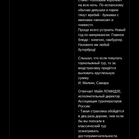
на всю ночь. По испанскому
обычаю девушки и парни
тянут жребий - бумажки с
именами «женихов» и
«невест».
Проще всего устроить Новый
год по-американски. Главное
блюдо - конечно, гамбургер.
Назовите им любой
бутерброд!
Слышал, что если покупать
горнолыжный тур, то за
медстраховку придётся
выложить кругленькую
сумму.
И, Малкин, Самара
Отвечает Майя ЛОМИДЗЕ,
исполнительный директор
Ассоциации туроператоров
России:
- Такая страховка обойдётся
в два раза дороже, чем если
бы вы поехали в
классический тур
осматривать
достопримечательности.