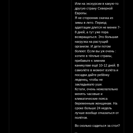
Или на экскурсии в какую-то
другую страну Северной
Европы.
Я не сторонник скачка из
зимы в лето. Период
адаптации длится не менее 7-
8 дней, а тут уже пора
возвращаться. Это большая
нагрузка на растущий
организм. И дети потом
болеют. Если вы уж очень :
хотите в тёплые страны,
прибавьте к зимним
каникулам ещё 10-12 дней. В
самолёте в момент взлёта и
посадки дайте ребёнку
леденец, чтобы не
закладывало уши.
Кстати, очень нежелательно
менять часовые и
климатические пояса
беременным женщинам. На
сроке больше 24 недель
лучше вообще отказаться от
полётов.
Во сколько садиться за стол?