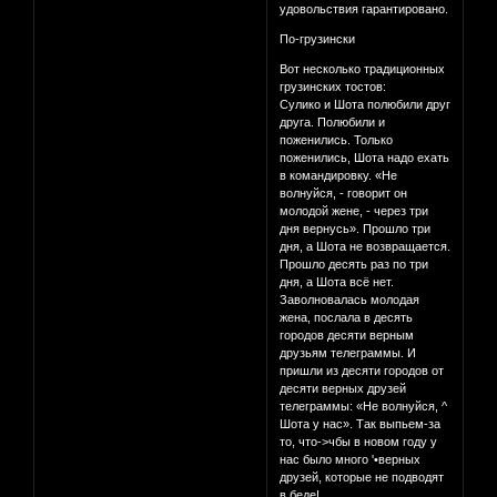
удовольствия гарантировано.
По-грузински
Вот несколько традиционных
грузинских тостов:
Сулико и Шота полюбили друг
друга. Полюбили и
поженились. Только
поженились, Шота надо ехать
в командировку. «Не
волнуйся, - говорит он
молодой жене, - через три
дня вернусь». Прошло три
дня, а Шота не возвращается.
Прошло десять раз по три
дня, а Шота всё нет.
Заволновалась молодая
жена, послала в десять
городов десяти верным
друзьям телеграммы. И
пришли из десяти городов от
десяти верных друзей
телеграммы: «Не волнуйся, ^
Шота у нас». Так выпьем-за
то, что->чбы в новом году у
нас было много '•верных
друзей, которые не подводят
в беде!