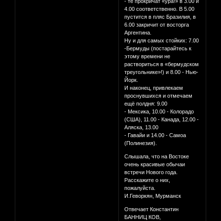
- те прокричат «ура!» в 3.00 и
4.00 соответственно. В 5.00
пустится в пляс Бразилия, в
6.00 закричит от восторга
Аргентина.
Ну и для самых стойких: 7.00
-Бермуды (постарайтесь к
этому времени не
раствориться в «бермудском
треугольнике»!) и 8.00 - Нью-
Йорк.
И наконец, привлекаем
проснувшихся и отмечаем
ещё полдня: 9.00
- Мексика, 10.00 - Колорадо
(США), 11.00 - Канада, 12.00 -
Аляска, 13.00
- Гавайи и 14.00 - Самоа
(Полинезия).
Слышала, что на Востоке
очень красивые обычаи
встречи Нового года.
Расскажите о них,
пожалуйста.
И.Геворкян, Мурманск
Отвечает Константин
БАННИЦ КОВ,