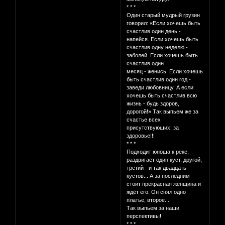
* * *
Один старый мудрый грузин
говорил: «Если хочешь быть
счастлив один день -
напейся. Если хочешь быть
счастлив одну неделю -
заболей. Если хочешь быть
счастлив один
месяц - женись. Если хочешь
быть счастлив один год -
заведи любовницу. А если
хочешь быть счастлив всю
жизнь - будь здоров,
дорогой!» Так выпьем же за
счастье всех
присутствующих: за
здоровье!!!
* * *
Подходит юноша к реке,
раздвигает один куст, другой,
третий - и так двадцать
кустов... А за последним
стоит прекрасная женщина и
ждёт его. Он снял одно
платье, второе...
Так выпьем за наши
перспективы!
* * *