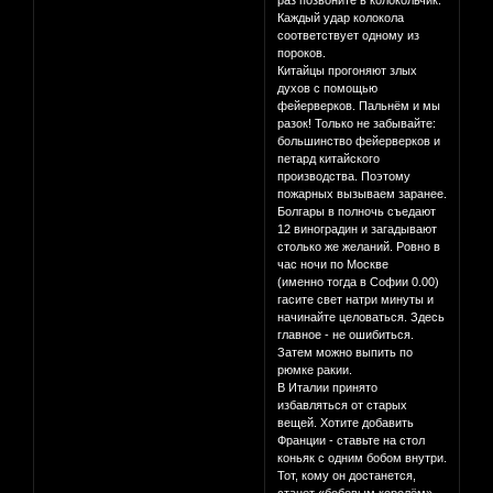
Каждый удар колокола
соответствует одному из
пороков.
Китайцы прогоняют злых
духов с помощью
фейерверков. Пальнём и мы
разок! Только не забывайте:
большинство фейерверков и
петард китайского
производства. Поэтому
пожарных вызываем заранее.
Болгары в полночь съедают
12 виноградин и загадывают
столько же желаний. Ровно в
час ночи по Москве
(именно тогда в Софии 0.00)
гасите свет натри минуты и
начинайте целоваться. Здесь
главное - не ошибиться.
Затем можно выпить по
рюмке ракии.
В Италии принято
избавляться от старых
вещей. Хотите добавить
Франции - ставьте на стол
коньяк с одним бобом внутри.
Тот, кому он достанется,
станет «бобовым королём»