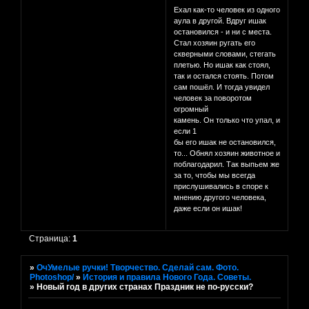
Ехал как-то человек из одного
аула в другой. Вдруг ишак
остановился - и ни с места.
Стал хозяин ругать его
скверными словами, стегать
плетью. Но ишак как стоял,
так и остался стоять. Потом
сам пошёл. И тогда увидел
человек за поворотом
огромный
камень. Он только что упал, и
если 1
бы его ишак не остановился,
то... Обнял хозяин животное и
поблагодарил. Так выпьем же
за то, чтобы мы всегда
прислушивались в споре к
мнению другого человека,
даже если он ишак!
Страница:
1
»
ОчУмелые ручки! Творчество. Сделай сам. Фото.
Photoshop/
»
История и правила Нового Года. Советы.
»
Новый год в других странах Праздник не по-русски?