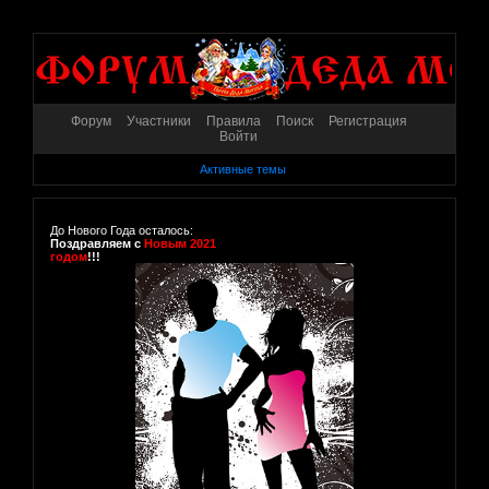
Форум
Участники
Правила
Поиск
Регистрация
Войти
Активные темы
До Нового Года осталось:
Поздравляем с
Новым 2021
годом
!!!