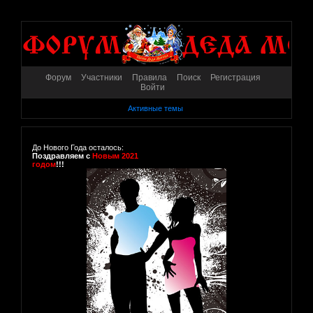
Форум
Участники
Правила
Поиск
Регистрация
Войти
Активные темы
До Нового Года осталось:
Поздравляем с
Новым 2021
годом
!!!