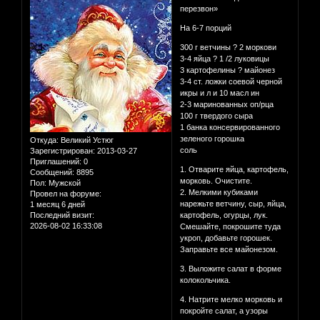
перезвон»
На 6-7 порций
300 г ветчины ? 2 моркови
3-4 яйца ? 1 /2 луковицы
3 картофелины ? майонез
3-4 ст. ложки соевой черной
икры и л и 10 масл ин
2-3 маринованных оп/рца
100 г твердого сыра
1 банка консервированного
зеленого горошка
Откуда:
Великий Устюг
соль
Зарегистрирован
: 2013-03-27
Приглашений:
0
1. Отварите яйца, картофель,
Сообщений:
8895
морковь. Очистите.
Пол:
Мужской
2. Мелкими кубиками
Провел на форуме:
нарежьте ветчину, сыр, яйца,
1 месяц 6 дней
Последний визит:
картофель, огурцы, лук.
2026-08-02 16:33:08
Смешайте, покрошите туда
укроп, добавьте горошек.
Заправьте все майонезом.
3. Выложите салат в форме
колокольчика.
4. Натрите мелко морковь и
покройте салат, а узоры