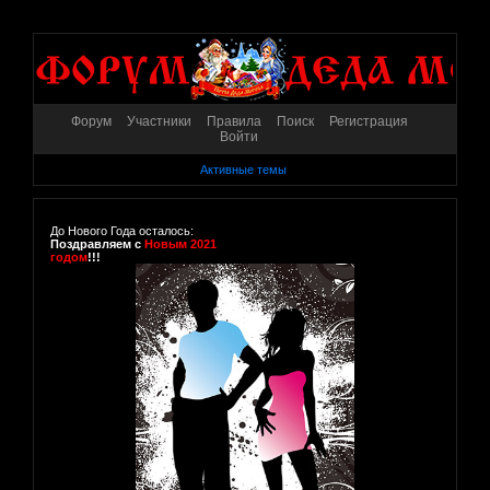
Форум
Участники
Правила
Поиск
Регистрация
Войти
Активные темы
До Нового Года осталось:
Поздравляем с
Новым 2021
годом
!!!