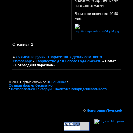
выложите из икры или мелко
нарезанных маслин.
Время приготовления: 40-50
мин.
Страница:
1
»
ОчУмелые ручки! Творчество. Сделай сам. Фото.
Photoshop/
»
Творчество для Нового Года скачать
»
Салат
«Новогодний перезвон»
© 2000 Сервис форумов «
LiFeForums
»
Создать форум бесплатно
*
Пожаловаться на форум
*
Политика конфиденциальности
©
НовогодняяПочта.рф