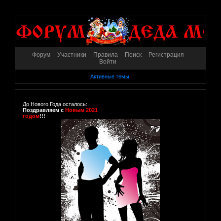
Форум
Участники
Правила
Поиск
Регистрация
Войти
Активные темы
До Нового Года осталось:
Поздравляем с
Новым 2021
годом
!!!