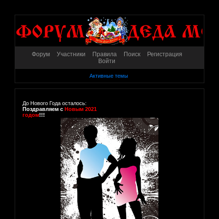
Форум
Участники
Правила
Поиск
Регистрация
Войти
Активные темы
До Нового Года осталось:
Поздравляем с
Новым 2021
годом
!!!