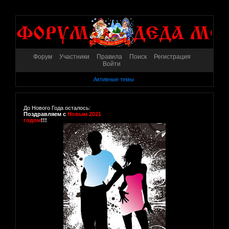
Форум
Участники
Правила
Поиск
Регистрация
Войти
Активные темы
До Нового Года осталось:
Поздравляем с
Новым 2021
годом
!!!