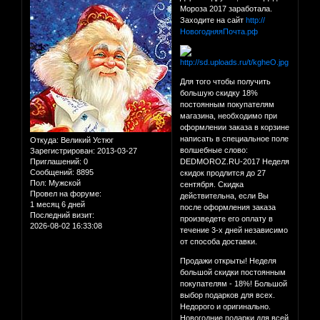
Мороза 2017 заработала.
Заходите на сайт
http://
НовогодняяПочта.рф
Для того чтобы получить
большую скидку 18%
постоянным покупателям
магазина, необходимо при
оформлении заказа в корзине
написать в специальное поле
Откуда:
Великий Устюг
волшебные слово:
Зарегистрирован
: 2013-03-27
Приглашений:
0
DEDMOROZ.RU-2017 Неделя
Сообщений:
8895
скидок продлится до 27
Пол:
Мужской
сентября. Скидка
Провел на форуме:
действительна, если Вы
1 месяц 6 дней
после оформления заказа
Последний визит:
произведете его оплату в
2026-08-02 16:33:08
течение 3-х дней независимо
от способа доставки.
Продажи открыты! Неделя
большой скидки постоянным
покупателям - 18%! Большой
выбор подарков для всех.
Недорого и оригинально.
Новогодние подарки для всей