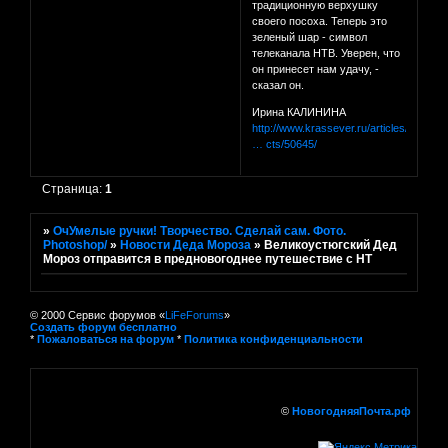
традиционную верхушку
своего посоха. Теперь это
зеленый шар - символ
телеканала НТВ. Уверен, что
он принесет нам удачу, -
сказал он.
Ирина КАЛИНИНА
http://www.krassever.ru/articles/societ
… cts/50645/
Страница:
1
»
ОчУмелые ручки! Творчество. Сделай сам. Фото.
Photoshop/
»
Новости Деда Мороза
»
Великоустюгский Дед
Мороз отправится в предновогоднее путешествие с НТ
© 2000 Сервис форумов «
LiFeForums
»
Создать форум бесплатно
*
Пожаловаться на форум
*
Политика конфиденциальности
©
НовогодняяПочта.рф