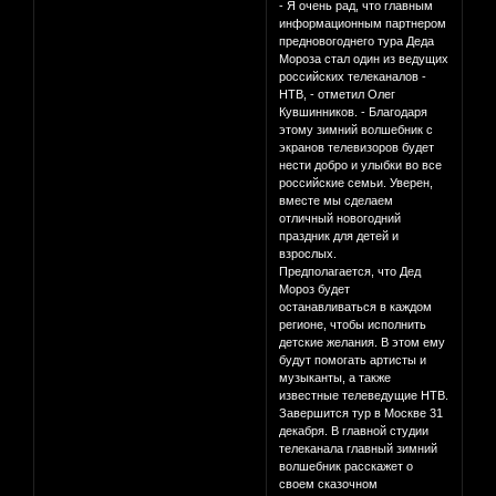
- Я очень рад, что главным
информационным партнером
предновогоднего тура Деда
Мороза стал один из ведущих
российских телеканалов -
НТВ, - отметил Олег
Кувшинников. - Благодаря
этому зимний волшебник с
экранов телевизоров будет
нести добро и улыбки во все
российские семьи. Уверен,
вместе мы сделаем
отличный новогодний
праздник для детей и
взрослых.
Предполагается, что Дед
Мороз будет
останавливаться в каждом
регионе, чтобы исполнить
детские желания. В этом ему
будут помогать артисты и
музыканты, а также
известные телеведущие НТВ.
Завершится тур в Москве 31
декабря. В главной студии
телеканала главный зимний
волшебник расскажет о
своем сказочном