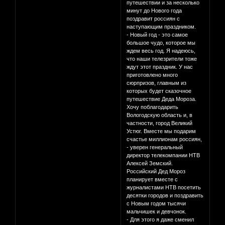
путешествии и за несколько
минут до Нового года
поздравит россиян с
наступающим праздником.
- Новый год - это самое
большое чудо, которое мы
ждем весь год. Я надеюсь,
что наши телезрители тоже
ждут этот праздник. У нас
приготовлено много
сюрпризов, главным из
которых будет сказочное
путешествие Деда Мороза.
Хочу поблагодарить
Вологодскую область и, в
частности, город Великий
Устюг. Вместе мы подарим
счастье миллионам россиян,
- уверен генеральный
директор телекомпании НТВ
Алексей Земский.
Российский Дед Мороз
планирует вместе с
журналистами НТВ посетить
десятки городов и поздравить
с Новым годом тысячи
мальчишек и девчонок.
- Для этого я даже сменил