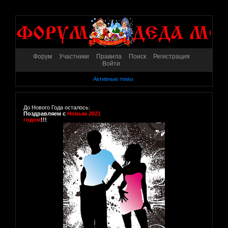
Форум
Участники
Правила
Поиск
Регистрация
Войти
Активные темы
До Нового Года осталось:
Поздравляем с
Новым 2021
годом
!!!