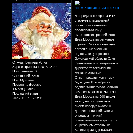
В середине ноября на НТВ
стартует специальный
проект, посвященный
предновогоднему
путешествию российского
Деда Мороза по регионам
страны. Соответствующее
соглашение в Москве
подписали губернатор
Вологодской области Олег
Откуда:
Великий Устюг
Кувшинников и генеральный
Зарегистрирован
: 2013-03-27
директор телекомпании
Приглашений:
0
Алексей Земский.
Сообщений:
8895
Старт праздничному туру
Пол:
Мужской
будет дан 15 ноября на
Провел на форуме:
родине зимнего волшебника -
1 месяц 6 дней
в Великом Устюге. На почте
Последний визит:
Деда Мороза из 300 тысяч
2026-08-02 16:33:08
ежегодно поступающих
писем отберут около 50
детских посланий. Они и
определят точный
предновогодний маршрут по
20 регионам страны: от
Калининграда до Байкала.