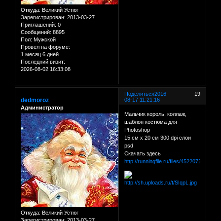
Откуда:
Великий Устюг
Зарегистрирован
: 2013-03-27
Приглашений:
0
Сообщений:
8895
Пол:
Мужской
Провел на форуме:
1 месяц 6 дней
Последний визит:
2026-08-02 16:33:08
Поделиться
2016-
19
dedmoroz
08-17 11:21:16
Администратор
Мальчик король, коллаж,
шаблон костюма для
Photoshop
15 см х 20 см 300 dpi слои
psd
Скачать здесь
http://runningfile.ru/files/45220724
Откуда:
Великий Устюг
Зарегистрирован
: 2013-03-27