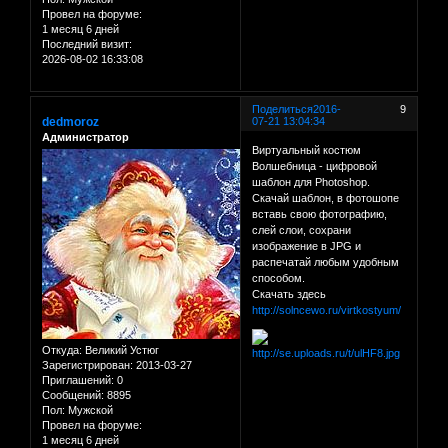
Провел на форуме:
1 месяц 6 дней
Последний визит:
2026-08-02 16:33:08
Поделиться
2016-
9
dedmoroz
07-21 13:04:34
Администратор
Виртуальный костюм
Волшебница - цифровой
шаблон для Photoshop.
Скачай шаблон, в фотошопе
вставь свою фотографию,
слей слои, сохрани
изображение в JPG и
распечатай любым удобным
способом.
Скачать здесь
http://solncewo.ru/virtkostyum/
Откуда:
Великий Устюг
Зарегистрирован
: 2013-03-27
Приглашений:
0
Сообщений:
8895
Пол:
Мужской
Провел на форуме:
1 месяц 6 дней