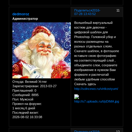
Поделиться
2016-
11
dedmoroz
07-28 13:43:52
Администратор
Волшебный виртуальный
костюм для девочки -
цифровой шаблон для
Photoshop. Головной убор и
волосы размещены на
разных отдельных слоях.
Скачате шаблон, в фотошопе
вставьте свою фотографию
на соответствующий слой ,
объедините слои, сохраните
изображение в нужном Вам
формате и распечатай
любым удобным способом
Откуда:
Великий Устюг
Скачать здесь
Зарегистрирован
: 2013-03-27
http://solncewo.ru/virtkostyum/
Приглашений:
0
Сообщений:
8895
Пол:
Мужской
Провел на форуме:
1 месяц 6 дней
Последний визит:
2026-08-02 16:33:08
Поделиться
2016-
12