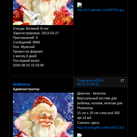
Откуда:
Великий Устюг
Зарегистрирован
: 2013-03-27
Приглашений:
0
Сообщений:
8895
Пол:
Мужской
Провел на форуме:
1 месяц 6 дней
Последний визит:
2026-08-02 16:33:08
Поделиться
2016-
17
dedmoroz
08-14 10:55:51
Администратор
Девочка - белочка.
Виртуальный костюм для
ребёнка, коллаж, монтаж для
Photoshop
15 см х 20 см слои psd 300
dpi 14 мб
Скачать здесь
http://runningfile.ru/files/45213346