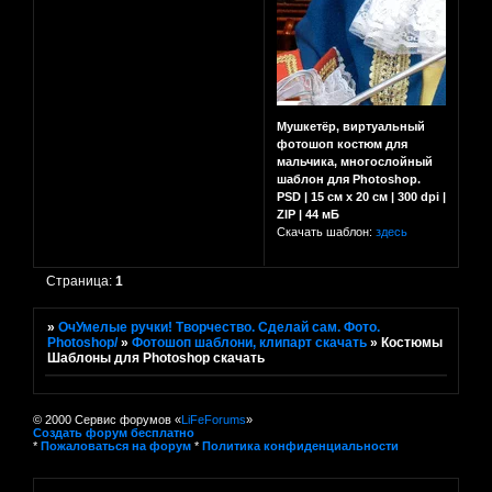
Мушкетёр, виртуальный
фотошоп костюм для
мальчика, многослойный
шаблон для Photoshop.
PSD | 15 см x 20 см | 300 dpi |
ZIP | 44 мБ
Скачать шаблон:
здесь
Страница:
1
»
ОчУмелые ручки! Творчество. Сделай сам. Фото.
Photoshop/
»
Фотошоп шаблони, клипарт скачать
»
Костюмы
Шаблоны для Photoshop скачать
© 2000 Сервис форумов «
LiFeForums
»
Создать форум бесплатно
*
Пожаловаться на форум
*
Политика конфиденциальности