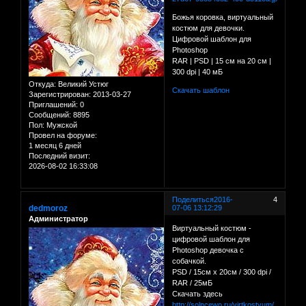
Божья коровка, виртуальный
костюм для девочки.
Цифровой шаблон для
Photoshop
RAR | PSD | 15 см на 20 см |
300 dpi | 40 мБ
Откуда:
Великий Устюг
Скачать шаблон
Зарегистрирован
: 2013-03-27
Приглашений:
0
Сообщений:
8895
Пол:
Мужской
Провел на форуме:
1 месяц 6 дней
Последний визит:
2026-08-02 16:33:08
Поделиться
2016-
4
dedmoroz
07-06 13:12:29
Администратор
Виртуальный костюм -
цифровой шаблон для
Photoshop девочка с
собачкой.
PSD / 15см х 20см / 300 dpi /
RAR / 25мБ
Скачать здесь
http://solncewo.ru/virtkostyum/