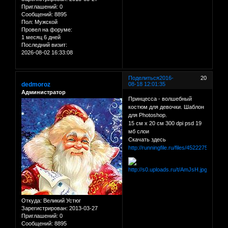
Приглашений:
0
Сообщений:
8895
Пол:
Мужской
Провел на форуме:
1 месяц 6 дней
Последний визит:
2026-08-02 16:33:08
Поделиться
2016-
20
dedmoroz
08-18 12:01:35
Администратор
Принцесса - волшебный
костюм для девочки. Шаблон
для Photoshop.
15 см х 20 см 300 dpi psd 19
мб слои
Скачать здесь
http://runningfile.ru/files/45222754
Откуда:
Великий Устюг
Зарегистрирован
: 2013-03-27
Приглашений:
0
Сообщений:
8895