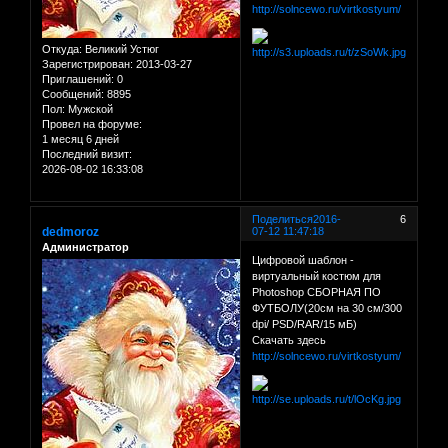
http://solncewo.ru/virtkostyum/
Откуда:
Великий Устюг
Зарегистрирован
: 2013-03-27
Приглашений:
0
Сообщений:
8895
Пол:
Мужской
Провел на форуме:
1 месяц 6 дней
Последний визит:
2026-08-02 16:33:08
Поделиться
2016-
6
dedmoroz
07-12 11:47:18
Администратор
Цифровой шаблон -
виртуальный костюм для
Photoshop СБОРНАЯ ПО
ФУТБОЛУ(20см на 30 см/300
dpi/ PSD/RAR/15 мБ)
Скачать здесь
http://solncewo.ru/virtkostyum/