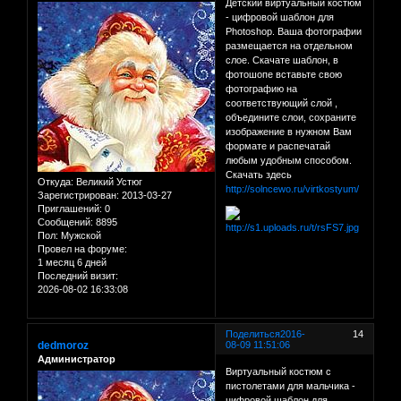
Детский виртуальный костюм
- цифровой шаблон для
Photoshop. Ваша фотографии
размещается на отдельном
слое. Скачате шаблон, в
фотошопе вставьте свою
фотографию на
соответствующий слой ,
объедините слои, сохраните
изображение в нужном Вам
формате и распечатай
любым удобным способом.
Скачать здесь
Откуда:
Великий Устюг
http://solncewo.ru/virtkostyum/
Зарегистрирован
: 2013-03-27
Приглашений:
0
Сообщений:
8895
Пол:
Мужской
Провел на форуме:
1 месяц 6 дней
Последний визит:
2026-08-02 16:33:08
Поделиться
2016-
14
dedmoroz
08-09 11:51:06
Администратор
Виртуальный костюм с
пистолетами для мальчика -
цифровой шаблон для