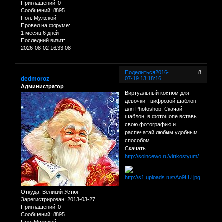
Приглашений:
0
Сообщений:
8895
Пол:
Мужской
Провел на форуме:
1 месяц 6 дней
Последний визит:
2026-08-02 16:33:08
Поделиться
2016-
8
dedmoroz
07-19 13:18:16
Администратор
Виртуальный костюм для
девочки - цифровой шаблон
для Photoshop. Скачай
шаблон, в фотошопе вставь
свою фотографию и
распечатай любым удобным
способом.
Скачать
http://solncewo.ru/virtkostyum/
Откуда:
Великий Устюг
Зарегистрирован
: 2013-03-27
Приглашений:
0
Сообщений:
8895
Пол:
Мужской