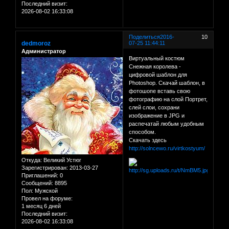
Последний визит:
2026-08-02 16:33:08
Поделиться
2016-
10
dedmoroz
07-25 11:44:11
Администратор
Виртуальный костюм
Снежная королева -
цифровой шаблон для
Photoshop. Скачай шаблон, в
фотошопе вставь свою
фотографию на слой Портрет,
слей слои, сохрани
изображение в JPG и
распечатай любым удобным
способом.
Скачать здесь
http://solncewo.ru/virtkostyum/
Откуда:
Великий Устюг
Зарегистрирован
: 2013-03-27
Приглашений:
0
Сообщений:
8895
Пол:
Мужской
Провел на форуме:
1 месяц 6 дней
Последний визит:
2026-08-02 16:33:08