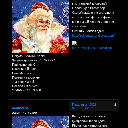
виртуальный цифровой
шаблон для Photoshop.
Скачай шаблон, в фотошопе
вставь свою фотографию и
распечатай любым удобным
способом.
Скачать шаблон здесь
http://solncewo.ru/virtkostyum/
Откуда:
Великий Устюг
Зарегистрирован
: 2013-03-27
Приглашений:
0
Сообщений:
8895
Пол:
Мужской
Провел на форуме:
1 месяц 6 дней
Последний визит:
2026-08-02 16:33:08
Поделиться
2016-
2
dedmoroz
07-01 12:02:37
Администратор
Виртуальный костюм -
цифровой шаблон для
Photoshop - девочка под