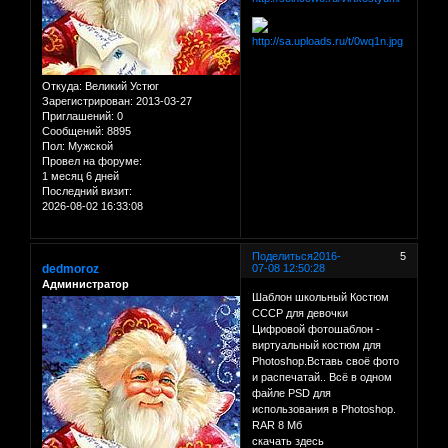
Откуда:
Великий Устюг
Зарегистрирован
: 2013-03-27
Приглашений:
0
Сообщений:
8895
Пол:
Мужской
Провел на форуме:
1 месяц 6 дней
Последний визит:
2026-08-02 16:33:08
Поделиться
2016-
5
dedmoroz
07-08 12:50:28
Администратор
Шаблон школьный Костюм
СССР для девочки
Цифровой фотошаблон -
виртуальный костюм для
Photoshop.Вставь своё фото
и распечатай.. Всё в одном
файле PSD для
использования в Photoshop.
RAR 8 Мб
скачать здесь