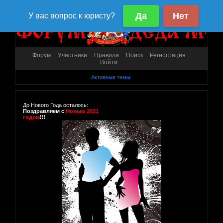
Форум
Участники
Правила
Поиск
Регистрация
Войти
Активные темы
До Нового Года осталось:
Поздравляем с
Новым 2021
годом
!!!