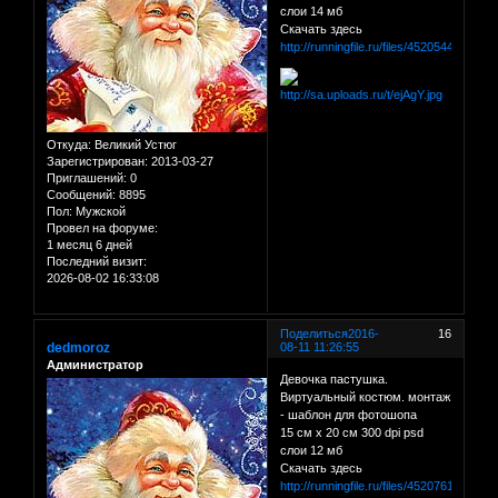
слои 14 мб
Скачать здесь
http://runningfile.ru/files/45205440
Откуда:
Великий Устюг
Зарегистрирован
: 2013-03-27
Приглашений:
0
Сообщений:
8895
Пол:
Мужской
Провел на форуме:
1 месяц 6 дней
Последний визит:
2026-08-02 16:33:08
Поделиться
2016-
16
dedmoroz
08-11 11:26:55
Администратор
Девочка пастушка.
Виртуальный костюм. монтаж
- шаблон для фотошопа
15 см х 20 см 300 dpi psd
слои 12 мб
Скачать здесь
http://runningfile.ru/files/45207614