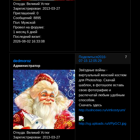
Откуда:
Великий Устюг
Зарегистрирован
: 2013-03-27
Приглашений:
0
Сообщений:
8895
Пол:
Мужской
Провел на форуме:
1 месяц 6 дней
Последний визит:
2026-08-02 16:33:08
Поделиться
2016-
7
dedmoroz
07-15 12:05:29
Администратор
Звёздные войны -
виртуальный женский костюм
для Photoshop. Скачай
шаблон, в фотошопе вставь
свою фотографию и
распечатай любым удобным
способом.
Скачать здесь
http://solncewo.ru/virtkostyum/
Откуда:
Великий Устюг
Зарегистрирован
: 2013-03-27