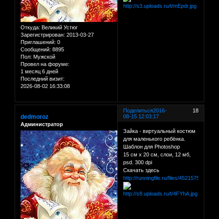
Откуда:
Великий Устюг
Зарегистрирован
: 2013-03-27
Приглашений:
0
Сообщений:
8895
Пол:
Мужской
Провел на форуме:
1 месяц 6 дней
Последний визит:
2026-08-02 16:33:08
Поделиться
2016-
18
dedmoroz
08-15 12:03:17
Администратор
Зайка - виртуальный костюм
для маленького ребёнка.
Шаблон для Photoshop
15 см х 20 см, слои, 12 мб,
psd. 300 dpi
Скачать здесь
http://runningfile.ru/files/45215759