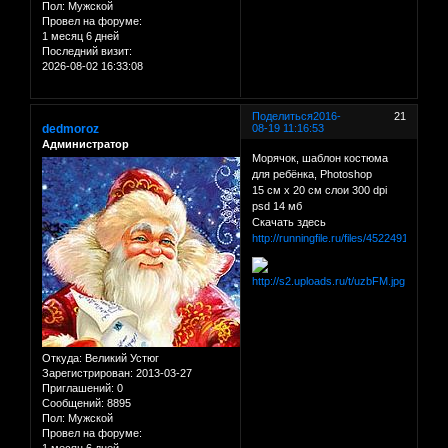
Пол:
Мужской
Провел на форуме:
1 месяц 6 дней
Последний визит:
2026-08-02 16:33:08
Поделиться
2016-
21
dedmoroz
08-19 11:16:53
Администратор
Морячок, шаблон костюма
для ребёнка, Photoshop
15 см х 20 см слои 300 dpi
psd 14 мб
Скачать здесь
http://runningfile.ru/files/45224912
Откуда:
Великий Устюг
Зарегистрирован
: 2013-03-27
Приглашений:
0
Сообщений:
8895
Пол:
Мужской
Провел на форуме:
1 месяц 6 дней