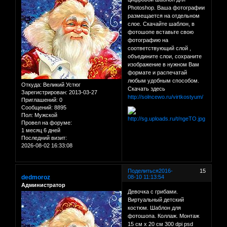
Photoshop. Ваша фотографии
размещается на отдельном
слое. Скачайте шаблон, в
фотошопе вставьте свою
фотографию на
соответствующий слой ,
объедините слои, сохраните
изображение в нужном Вам
формате и распечатай
любым удобным способом.
Откуда:
Великий Устюг
Скачать здесь
Зарегистрирован
: 2013-03-27
http://solncewo.ru/virtkostyum/
Приглашений:
0
Сообщений:
8895
Пол:
Мужской
Провел на форуме:
1 месяц 6 дней
Последний визит:
2026-08-02 16:33:08
Поделиться
2016-
15
dedmoroz
08-10 11:13:54
Администратор
Девочка с грибами.
Виртуальный детский
костюм. Шаблон для
фотошопа. Коллаж. Монтаж
15 см х 20 см 300 dpi psd