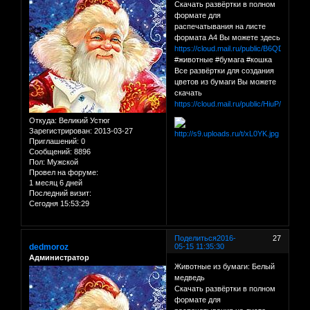
Скачать развёртки в полном
формате для
распечатывания на листе
формата А4 Вы можете здесь
https://cloud.mail.ru/public/B6QD/evJrZ
#животные #бумага #кошка
Все развёртки для создания
цветов из бумаги Вы можете
скачать
https://cloud.mail.ru/public/HiuP/C1QY
Откуда:
Великий Устюг
Зарегистрирован
: 2013-03-27
Приглашений:
0
Сообщений:
8896
Пол:
Мужской
Провел на форуме:
1 месяц 6 дней
Последний визит:
Сегодня 15:53:29
Поделиться
2016-
27
dedmoroz
05-15 11:35:30
Администратор
Животные из бумаги: Белый
медведь
Скачать развёртки в полном
формате для