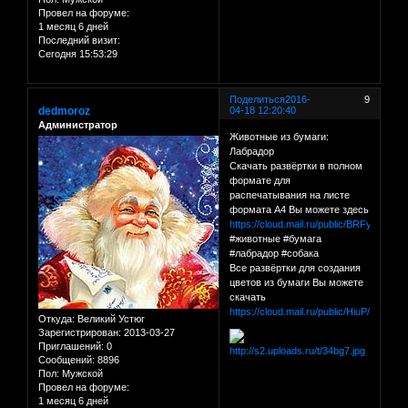
Провел на форуме:
1 месяц 6 дней
Последний визит:
Сегодня 15:53:29
Поделиться
2016-
9
dedmoroz
04-18 12:20:40
Администратор
Животные из бумаги:
Лабрадор
Скачать развёртки в полном
формате для
распечатывания на листе
формата А4 Вы можете здесь
https://cloud.mail.ru/public/BRFy/hcHF
#животные #бумага
#лабрадор #собака
Все развёртки для создания
цветов из бумаги Вы можете
скачать
https://cloud.mail.ru/public/HiuP/C1QY
Откуда:
Великий Устюг
Зарегистрирован
: 2013-03-27
Приглашений:
0
Сообщений:
8896
Пол:
Мужской
Провел на форуме:
1 месяц 6 дней