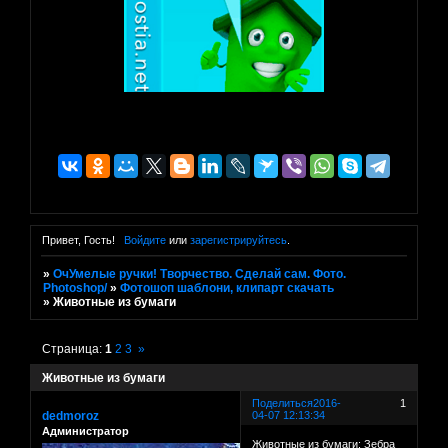
Привет, Гость!
Войдите
или
зарегистрируйтесь
.
»
ОчУмелые ручки! Творчество. Сделай сам. Фото.
Photoshop/
»
Фотошоп шаблони, клипарт скачать
»
Животные из бумаги
Страница:
1
2
3
»
Животные из бумаги
Поделиться
2016-
1
dedmoroz
04-07 12:13:34
Администратор
Животные из бумаги: Зебра