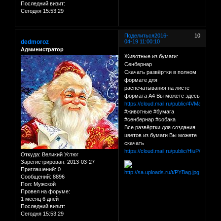
Последний визит:
Сегодня 15:53:29
Поделиться
2016-
10
dedmoroz
04-19 11:00:10
Администратор
Животные из бумаги:
Сенбернар
Скачать развёртки в полном
формате для
распечатывания на листе
формата А4 Вы можете здесь
https://cloud.mail.ru/public/4VMa/G5Zm
#животные #бумага
#сенбернар #собака
Все развёртки для создания
цветов из бумаги Вы можете
скачать
https://cloud.mail.ru/public/HiuP/C1QY
Откуда:
Великий Устюг
Зарегистрирован
: 2013-03-27
Приглашений:
0
Сообщений:
8896
Пол:
Мужской
Провел на форуме:
1 месяц 6 дней
Последний визит:
Сегодня 15:53:29