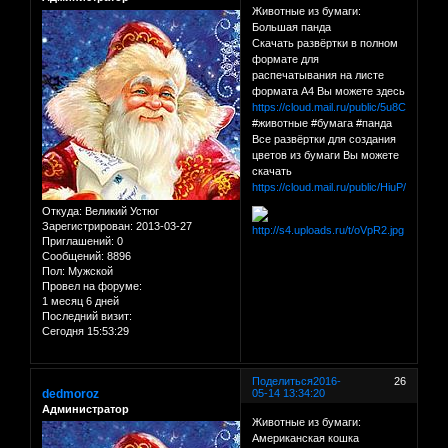
Животные из бумаги:
Большая панда
Скачать развёртки в полном
формате для
распечатывания на листе
формата А4 Вы можете здесь
https://cloud.mail.ru/public/5u8C/VuAfgZ
#животные #бумага #панда
Все развёртки для создания
цветов из бумаги Вы можете
скачать
https://cloud.mail.ru/public/HiuP/C1QY
Откуда:
Великий Устюг
Зарегистрирован
: 2013-03-27
Приглашений:
0
Сообщений:
8896
Пол:
Мужской
Провел на форуме:
1 месяц 6 дней
Последний визит:
Сегодня 15:53:29
Поделиться
2016-
26
dedmoroz
05-14 13:34:20
Администратор
Животные из бумаги:
Американская кошка