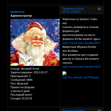
Поделиться
2016-
11
dedmoroz
04-21 12:08:57
Администратор
Животные из бумаги: Сиба-
ину
Скачать развёртки в полном
формате для
распечатывания на листе
формата А4 Вы можете здесь
https://cloud.mail.ru/public/AtP7/EcYF4
#животные #бумага #сиба-
ину #собака
Все развёртки для создания
цветов из бумаги Вы можете
скачать
https://cloud.mail.ru/public/HiuP/C1QY
Откуда:
Великий Устюг
Зарегистрирован
: 2013-03-27
Приглашений:
0
Сообщений:
8896
Пол:
Мужской
Провел на форуме:
1 месяц 6 дней
Последний визит:
Сегодня 15:53:29
Поделиться
2016-
12