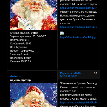
распечатывания на листе
формата А4 Вы можете здесь
https://cloud.mail.ru/public/6KKN/baAt
#животные #бумага #медведь
Все развёртки для создания
цветов из бумаги Вы можете
скачать
https://cloud.mail.ru/public/HiuP/C1QY
Откуда:
Великий Устюг
Зарегистрирован
: 2013-03-27
Приглашений:
0
Сообщений:
8896
Пол:
Мужской
Провел на форуме:
1 месяц 6 дней
Последний визит:
Сегодня 15:53:29
Поделиться
2016-
28
dedmoroz
05-16 11:00:06
Администратор
Животные из бумаги: Геппард
Скачать развёртки в полном
формате для
распечатывания на листе
формата А4 Вы можете здесь
https://cloud.mail.ru/public/6LoB/UNFJ
#животные #бумага #геппард