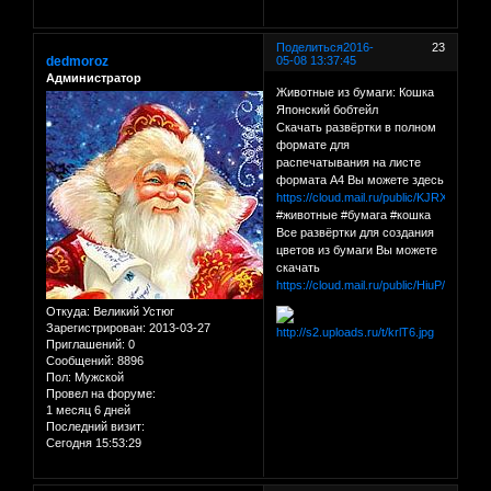
Поделиться
2016-
23
dedmoroz
05-08 13:37:45
Администратор
Животные из бумаги: Кошка
Японский бобтейл
Скачать развёртки в полном
формате для
распечатывания на листе
формата А4 Вы можете здесь
https://cloud.mail.ru/public/KJRX/FKz
#животные #бумага #кошка
Все развёртки для создания
цветов из бумаги Вы можете
скачать
https://cloud.mail.ru/public/HiuP/C1QY
Откуда:
Великий Устюг
Зарегистрирован
: 2013-03-27
Приглашений:
0
Сообщений:
8896
Пол:
Мужской
Провел на форуме:
1 месяц 6 дней
Последний визит:
Сегодня 15:53:29