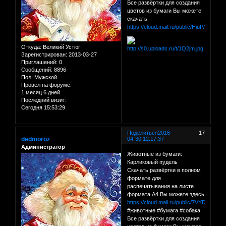
Все развёртки для создания
цветов из бумаги Вы можете
скачать
https://cloud.mail.ru/public/HiuP/C1QY
Откуда:
Великий Устюг
Зарегистрирован
: 2013-03-27
Приглашений:
0
Сообщений:
8896
Пол:
Мужской
Провел на форуме:
1 месяц 6 дней
Последний визит:
Сегодня 15:53:29
Поделиться
2016-
17
dedmoroz
04-30 12:17:37
Администратор
Животные из бумаги:
Карликовый пудель
Скачать развёртки в полном
формате для
распечатывания на листе
формата А4 Вы можете здесь
https://cloud.mail.ru/public/7VYD/tMgES
#животные #бумага #собака
Все развёртки для создания