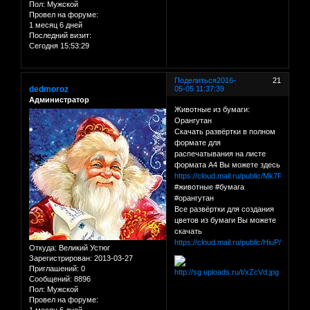
Пол:
Мужской
Провел на форуме:
1 месяц 6 дней
Последний визит:
Сегодня 15:53:29
Поделиться
2016-
21
dedmoroz
05-05 11:37:39
Администратор
Животные из бумаги:
Орангутан
Скачать развёртки в полном
формате для
распечатывания на листе
формата А4 Вы можете здесь
https://cloud.mail.ru/public/Mk7P/Zrw
#животные #бумага
#орангутан
Все развёртки для создания
цветов из бумаги Вы можете
скачать
https://cloud.mail.ru/public/HiuP/C1QY
Откуда:
Великий Устюг
Зарегистрирован
: 2013-03-27
Приглашений:
0
Сообщений:
8896
Пол:
Мужской
Провел на форуме:
1 месяц 6 дней