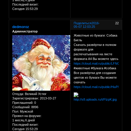
Последний визит:
Сегодня 15:53:29
Поделиться
2016-
22
dedmoroz
05-07 12:03:25
Администратор
Животные из бумаги: Собака
Бигль
Скачать развёртки в полном
формате для
распечатывания на листе
формата А4 Вы можете здесь
https://cloud.mail.ru/public/LFNG/V1Cp
#животные #бумага #собака
Все развёртки для создания
цветов из бумаги Вы можете
скачать
https://cloud.mail.ru/public/HiuP/C1QY
Откуда:
Великий Устюг
Зарегистрирован
: 2013-03-27
Приглашений:
0
Сообщений:
8896
Пол:
Мужской
Провел на форуме:
1 месяц 6 дней
Последний визит:
Сегодня 15:53:29