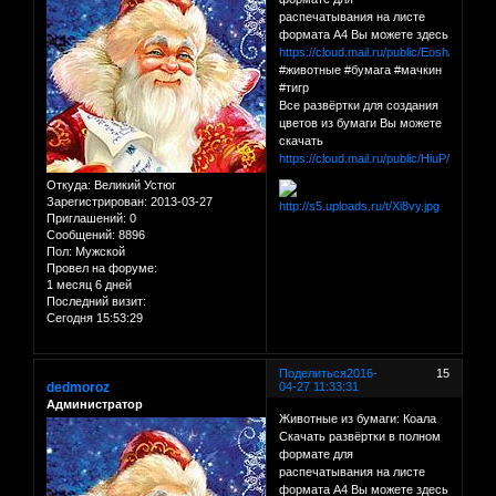
распечатывания на листе
формата А4 Вы можете здесь
https://cloud.mail.ru/public/Eosh/ZB1Hp
#животные #бумага #мачкин
#тигр
Все развёртки для создания
цветов из бумаги Вы можете
скачать
https://cloud.mail.ru/public/HiuP/C1QY
Откуда:
Великий Устюг
Зарегистрирован
: 2013-03-27
Приглашений:
0
Сообщений:
8896
Пол:
Мужской
Провел на форуме:
1 месяц 6 дней
Последний визит:
Сегодня 15:53:29
Поделиться
2016-
15
dedmoroz
04-27 11:33:31
Администратор
Животные из бумаги: Коала
Скачать развёртки в полном
формате для
распечатывания на листе
формата А4 Вы можете здесь