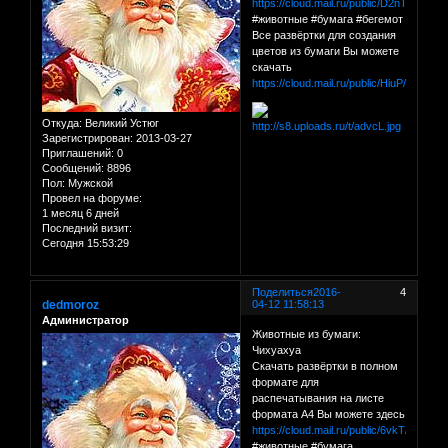
https://cloud.mail.ru/public/D2nT/Nsdsf
#животные #бумага #бегемот
Все развёртки для создания
цветов из бумаги Вы можете
скачать
https://cloud.mail.ru/public/HiuP/C1QY
Откуда:
Великий Устюг
Зарегистрирован
: 2013-03-27
Приглашений:
0
Сообщений:
8896
Пол:
Мужской
Провел на форуме:
1 месяц 6 дней
Последний визит:
Сегодня 15:53:29
Поделиться
2016-
4
dedmoroz
04-12 11:58:13
Администратор
Животные из бумаги:
Чихуахуа
Скачать развёртки в полном
формате для
распечатывания на листе
формата А4 Вы можете здесь
https://cloud.mail.ru/public/6vkT/QmjxK
#животные #бумага