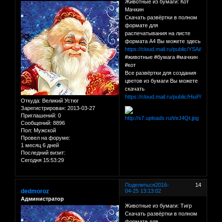
Животные из бумаги: Кот
Мачкин
Скачать развёртки в полном
формате для
распечатывания на листе
формата А4 Вы можете здесь
https://cloud.mail.ru/public/YSAi/ZqTtc
#животные #бумага #мачкин
#кот
Все развёртки для создания
цветов из бумаги Вы можете
скачать
https://cloud.mail.ru/public/HiuP/C1QY
Откуда:
Великий Устюг
Зарегистрирован
: 2013-03-27
Приглашений:
0
Сообщений:
8896
Пол:
Мужской
Провел на форуме:
1 месяц 6 дней
Последний визит:
Сегодня 15:53:29
Поделиться
2016-
14
dedmoroz
04-25 13:13:02
Администратор
Животные из бумаги: Тигр
Скачать развёртки в полном
формате для