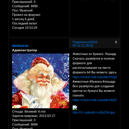
Приглашений:
0
Сообщений:
8896
Пол:
Мужской
Провел на форуме:
1 месяц 6 дней
Последний визит:
Сегодня 15:53:29
Поделиться
2016-
8
dedmoroz
04-16 11:38:52
Администратор
Животные из бумаги: Лошадь
Скачать развёртки в полном
формате для
распечатывания на листе
формата А4 Вы можете здесь
https://cloud.mail.ru/public/5VgA/97qUP
#животные #бумага #лошадь
Все развёртки для создания
цветов из бумаги Вы можете
скачать
https://cloud.mail.ru/public/HiuP/C1QY
Откуда:
Великий Устюг
Зарегистрирован
: 2013-03-27
Приглашений:
0
Сообщений:
8896
Пол:
Мужской