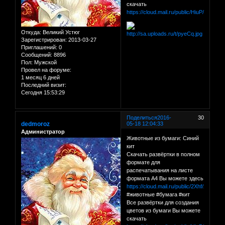
скачать
https://cloud.mail.ru/public/HiuP/C1QY
Откуда:
Великий Устюг
Зарегистрирован
: 2013-03-27
Приглашений:
0
Сообщений:
8896
Пол:
Мужской
Провел на форуме:
1 месяц 6 дней
Последний визит:
Сегодня 15:53:29
Поделиться
2016-
30
dedmoroz
05-18 12:04:33
Администратор
Животные из бумаги: Синий
кит
Скачать развёртки в полном
формате для
распечатывания на листе
формата А4 Вы можете здесь
https://cloud.mail.ru/public/2Xhf/zBX9W
#животные #бумага #кит
Все развёртки для создания
цветов из бумаги Вы можете
скачать