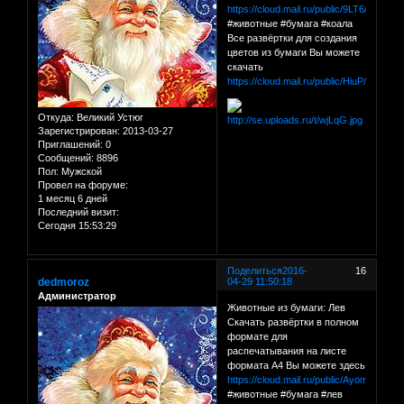
https://cloud.mail.ru/public/9LT6/x5sKe
#животные #бумага #коала
Все развёртки для создания
цветов из бумаги Вы можете
скачать
https://cloud.mail.ru/public/HiuP/C1QY
Откуда:
Великий Устюг
Зарегистрирован
: 2013-03-27
Приглашений:
0
Сообщений:
8896
Пол:
Мужской
Провел на форуме:
1 месяц 6 дней
Последний визит:
Сегодня 15:53:29
Поделиться
2016-
16
dedmoroz
04-29 11:50:18
Администратор
Животные из бумаги: Лев
Скачать развёртки в полном
формате для
распечатывания на листе
формата А4 Вы можете здесь
https://cloud.mail.ru/public/Ayom/omnB
#животные #бумага #лев