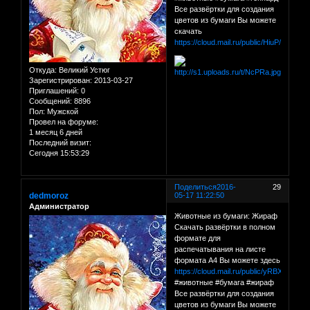
Все развёртки для создания
цветов из бумаги Вы можете
скачать
https://cloud.mail.ru/public/HiuP/C1QY
Откуда:
Великий Устюг
Зарегистрирован
: 2013-03-27
Приглашений:
0
Сообщений:
8896
Пол:
Мужской
Провел на форуме:
1 месяц 6 дней
Последний визит:
Сегодня 15:53:29
Поделиться
2016-
29
dedmoroz
05-17 11:22:50
Администратор
Животные из бумаги: Жираф
Скачать развёртки в полном
формате для
распечатывания на листе
формата А4 Вы можете здесь
https://cloud.mail.ru/public/yRBX/CMo
#животные #бумага #жираф
Все развёртки для создания
цветов из бумаги Вы можете