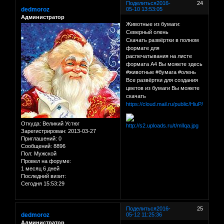
Поделиться
2016-
24
dedmoroz
05-10 13:53:05
Администратор
Животные из бумаги:
Северный олень
Скачать развёртки в полном
формате для
распечатывания на листе
формата А4 Вы можете здесь
#животные #бумага #олень
Все развёртки для создания
цветов из бумаги Вы можете
скачать
https://cloud.mail.ru/public/HiuP/C1QY
Откуда:
Великий Устюг
Зарегистрирован
: 2013-03-27
Приглашений:
0
Сообщений:
8896
Пол:
Мужской
Провел на форуме:
1 месяц 6 дней
Последний визит:
Сегодня 15:53:29
Поделиться
2016-
25
dedmoroz
05-12 11:25:36
Администратор