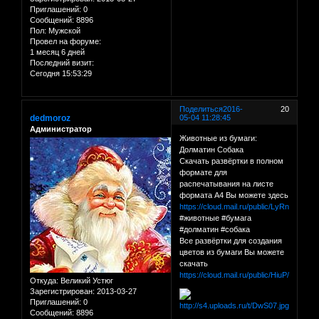
Приглашений:
0
Сообщений:
8896
Пол:
Мужской
Провел на форуме:
1 месяц 6 дней
Последний визит:
Сегодня 15:53:29
Поделиться
2016-
20
dedmoroz
05-04 11:28:45
Администратор
Животные из бумаги:
Долматин Собака
Скачать развёртки в полном
формате для
распечатывания на листе
формата А4 Вы можете здесь
https://cloud.mail.ru/public/LyRn/n5J8Bf
#животные #бумага
#долматин #собака
Все развёртки для создания
цветов из бумаги Вы можете
скачать
https://cloud.mail.ru/public/HiuP/C1QY
Откуда:
Великий Устюг
Зарегистрирован
: 2013-03-27
Приглашений:
0
Сообщений:
8896