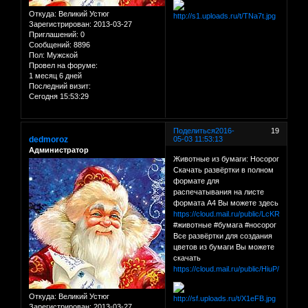
Откуда:
Великий Устюг
Зарегистрирован
: 2013-03-27
Приглашений:
0
Сообщений:
8896
Пол:
Мужской
Провел на форуме:
1 месяц 6 дней
Последний визит:
Сегодня 15:53:29
Поделиться
2016-
19
dedmoroz
05-03 11:53:13
Администратор
Животные из бумаги: Носорог
Скачать развёртки в полном
формате для
распечатывания на листе
формата А4 Вы можете здесь
https://cloud.mail.ru/public/LcKR/RNpfx
#животные #бумага #носорог
Все развёртки для создания
цветов из бумаги Вы можете
скачать
https://cloud.mail.ru/public/HiuP/C1QY
Откуда:
Великий Устюг
Зарегистрирован
: 2013-03-27