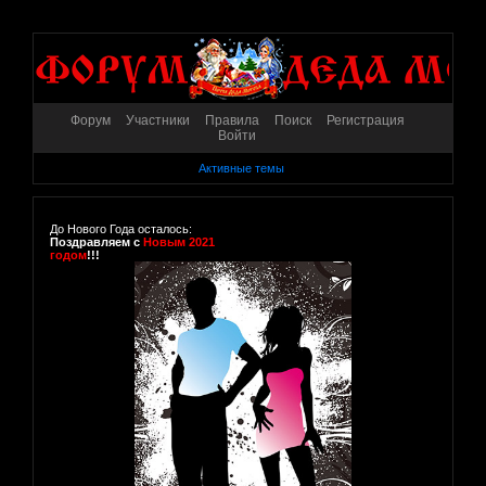
Форум
Участники
Правила
Поиск
Регистрация
Войти
Активные темы
До Нового Года осталось:
Поздравляем с
Новым 2021
годом
!!!