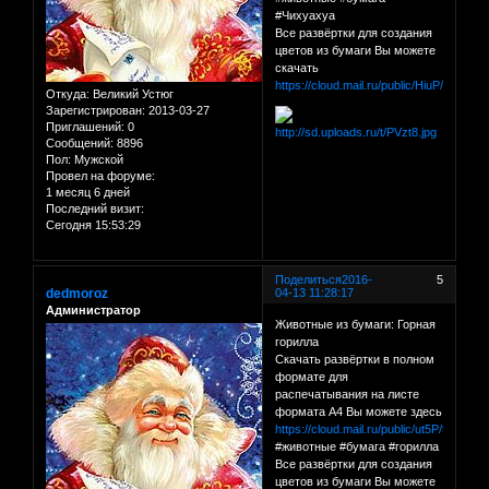
#Чихуахуа
Все развёртки для создания
цветов из бумаги Вы можете
скачать
https://cloud.mail.ru/public/HiuP/C1QY
Откуда:
Великий Устюг
Зарегистрирован
: 2013-03-27
Приглашений:
0
Сообщений:
8896
Пол:
Мужской
Провел на форуме:
1 месяц 6 дней
Последний визит:
Сегодня 15:53:29
Поделиться
2016-
5
dedmoroz
04-13 11:28:17
Администратор
Животные из бумаги: Горная
горилла
Скачать развёртки в полном
формате для
распечатывания на листе
формата А4 Вы можете здесь
https://cloud.mail.ru/public/ut5P/tt36CKc
#животные #бумага #горилла
Все развёртки для создания
цветов из бумаги Вы можете