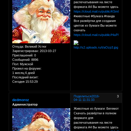
распечатывания на листе
формата А4 Вы можете здесь
https://cloud.mail.ru/public/KSm8/kTHkf
#животные #бумага #панда
Все развёртки для создания
цветов из бумаги Вы можете
скачать
https://cloud.mail.ru/public/HiuP/C1QY
Откуда:
Великий Устюг
Зарегистрирован
: 2013-03-27
Приглашений:
0
Сообщений:
8896
Пол:
Мужской
Провел на форуме:
1 месяц 6 дней
Последний визит:
Сегодня 15:53:29
Поделиться
2016-
3
dedmoroz
04-11 11:31:33
Администратор
Животные из бумаги: Бегемот
Скачать развёртки в полном
формате для
распечатывания на листе
формата А4 Вы можете здесь