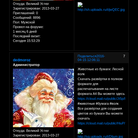
Откуда:
Великий Устюг
Зарегистрирован
: 2013-03-27
Приглашений:
0
Сообщений:
8896
Пол:
Мужской
Провел на форуме:
1 месяц 6 дней
Последний визит:
Сегодня 15:53:29
Поделиться
2016-
7
dedmoroz
04-15 12:06:11
Администратор
Животные из бумаги: Лесной
волк
Скачать развёртки в полном
формате для
распечатывания на листе
формата А4 Вы можете здесь
https://cloud.mail.ru/public/Jt5p/H2hMKj
#животные #бумага #волк
Все развёртки для создания
цветов из бумаги Вы можете
скачать
https://cloud.mail.ru/public/HiuP/C1QY
Откуда:
Великий Устюг
Зарегистрирован
: 2013-03-27