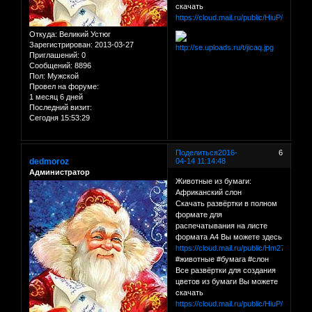
скачать
https://cloud.mail.ru/public/HiuP/C1QY
Откуда:
Великий Устюг
Зарегистрирован
: 2013-03-27
Приглашений:
0
Сообщений:
8896
Пол:
Мужской
Провел на форуме:
1 месяц 6 дней
Последний визит:
Сегодня 15:53:29
Поделиться
2016-
6
dedmoroz
04-14 11:14:48
Администратор
Животные из бумаги:
Африканский слон
Скачать развёртки в полном
формате для
распечатывания на листе
формата А4 Вы можете здесь
https://cloud.mail.ru/public/Hm27/smM
#животные #бумага #слон
Все развёртки для создания
цветов из бумаги Вы можете
скачать
https://cloud.mail.ru/public/HiuP/C1QY