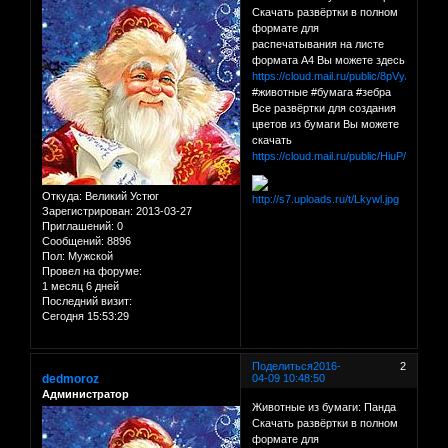
Скачать развёртки в полном
формате для
распечатывания на листе
формата А4 Вы можете здесь
https://cloud.mail.ru/public/8pVy/zwRa8
#животные #бумага #зебра
Все развёртки для создания
цветов из бумаги Вы можете
скачать
https://cloud.mail.ru/public/HiuP/C1QY
Откуда:
Великий Устюг
Зарегистрирован
: 2013-03-27
Приглашений:
0
Сообщений:
8896
Пол:
Мужской
Провел на форуме:
1 месяц 6 дней
Последний визит:
Сегодня 15:53:29
Поделиться
2016-
2
dedmoroz
04-09 10:48:50
Администратор
Животные из бумаги: Панда
Скачать развёртки в полном
формате для