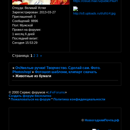
https://cloud.mail.ru/public/HiuP/C1QY
Откуда:
Великий Устюг
Зарегистрирован
: 2013-03-27
Приглашений:
0
Сообщений:
8896
Пол:
Мужской
Провел на форуме:
1 месяц 6 дней
Последний визит:
Сегодня 15:53:29
Страница:
1
2
3
»
»
ОчУмелые ручки! Творчество. Сделай сам. Фото.
Photoshop/
»
Фотошоп шаблони, клипарт скачать
»
Животные из бумаги
© 2000 Сервис форумов «
LiFeForums
»
Создать форум бесплатно
*
Пожаловаться на форум
*
Политика конфиденциальности
©
НовогодняяПочта.рф