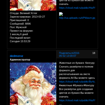
цветов из бумаги Вы можете
скачать
https://cloud.mail.ru/public/HiuP/C1QY
Откуда:
Великий Устюг
Зарегистрирован
: 2013-03-27
Приглашений:
0
Сообщений:
8896
Пол:
Мужской
Провел на форуме:
1 месяц 6 дней
Последний визит:
Сегодня 15:53:29
Поделиться
2016-
18
dedmoroz
05-02 13:00:07
Администратор
Животные из бумаги: Кенгуру
Скачать развёртки в полном
формате для
распечатывания на листе
формата А4 Вы можете здесь
https://cloud.mail.ru/public/By4c/gzbaX
#животные #бумага #Кенгуру
Все развёртки для создания
цветов из бумаги Вы можете
скачать
https://cloud.mail.ru/public/HiuP/C1QY