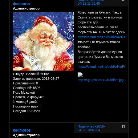
dedmoroz
04-22 11:38:40
Администратор
Животные из бумаги: Такса
Скачать развёртки в полном
формате для
распечатывания на листе
формата А4 Вы можете здесь
https://cloud.mail.ru/public/4ZRs/am62
#животные #бумага #такса
#собака
Все развёртки для создания
цветов из бумаги Вы можете
скачать
https://cloud.mail.ru/public/HiuP/C1QY
Откуда:
Великий Устюг
Зарегистрирован
: 2013-03-27
Приглашений:
0
Сообщений:
8896
Пол:
Мужской
Провел на форуме:
1 месяц 6 дней
Последний визит:
Сегодня 15:53:29
Поделиться
2016-
13
dedmoroz
04-23 10:48:04
Администратор