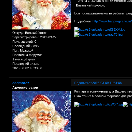
Толсты вязальные нитки желтого цве
Вязальный крючок.
Вся последовательность работы предс
Подробнее:
http://www.happy-giraffe.r
Откуда:
Великий Устюг
Зарегистрирован
: 2013-03-27
Приглашений:
0
Сообщений:
8895
Пол:
Мужской
Провел на форуме:
1 месяц 6 дней
Последний визит:
2026-08-02 16:33:08
dedmoroz
Поделиться
2016-03-09 11:31:08
Администратор
Клипарт масленичный для Вашего тв
Скачать их в полном формате для ра