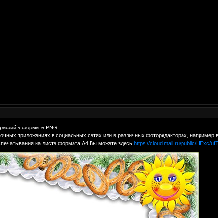
графий в формате PNG
очных приложениях в социальных сетях или в различных фоторедакторах, например 
спечатывания на листе формата А4 Вы можете здесь
https://cloud.mail.ru/public/HExc