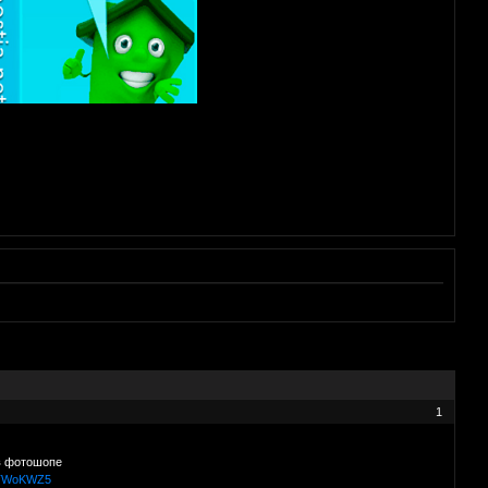
1
в фотошопе
/ufTWoKWZ5