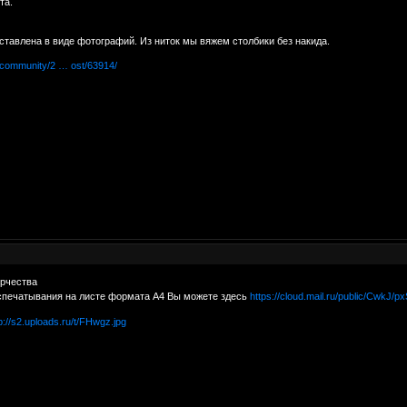
та.
тавлена в виде фотографий. Из ниток мы вяжем столбики без накида.
u/community/2 … ost/63914/
орчества
спечатывания на листе формата А4 Вы можете здесь
https://cloud.mail.ru/public/CwkJ/p