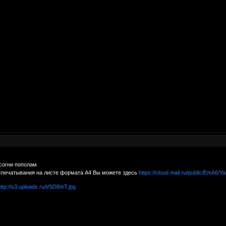
 согни пополам
спечатывания на листе формата А4 Вы можете здесь
https://cloud.mail.ru/public/EmA6/