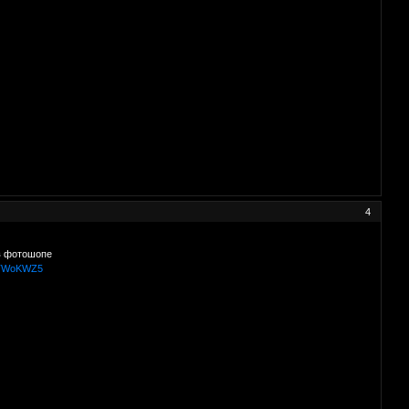
4
в фотошопе
/ufTWoKWZ5