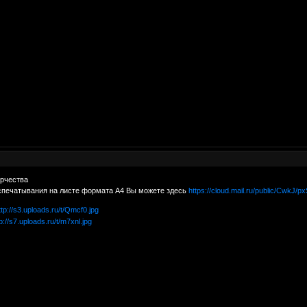
орчества
спечатывания на листе формата А4 Вы можете здесь
https://cloud.mail.ru/public/CwkJ/p