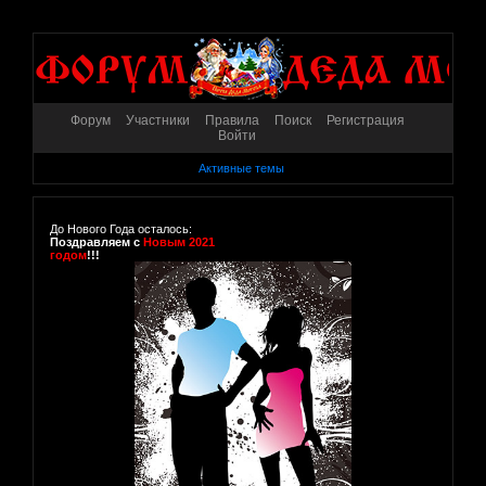
Форум
Участники
Правила
Поиск
Регистрация
Войти
Активные темы
До Нового Года осталось:
Поздравляем с
Новым 2021
годом
!!!