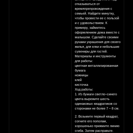
отказываться от
времяпрепровождения с
семьей. Найдите минутку,
чтобы провести ее с пользой
и с удовольствием. К
примеру, займитесь
оформлением дома вместе с
малышом. Сделайте своими
руками украшения для своего
жилья, для елки и небольшие
сувениры для гостей.
Материалы и инструменты
для работы:
цветная металлизированная
бумага
ножницы
клей
кисточка
Ход работы:
1. Из бумаги светло–синего
цвета вырежите шесть
одинаковых квадратиков со
сторонами не более 7 – 8 см.
2. Возьмите первый квадрат,
согните его пополам,
хорошенько прижмите линию
сгиба. Затем расправьте.