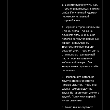
3. Загните верхние углы так,
чтобы они примыкали к линии
сгиба. Полученный «домик»
переверните лицевой
стороной вниз.
4. Верхние стороны прижмите
к линии сгиба. Только не
слишком сильно, иначе на
поделке останутся ненужные
«швы». В полученном
треугольнике расправьте
верхний угол, чтобы он опять
стал прямым, а в верхней
части поделки появился
небольшой квадрат. Вот
теперь можно прижать сгибы
посильнее.
5. Переверните деталь на
другую сторону и загните
нижние углы так, чтобы они
слегка находили друг на
друга. Вставьте один уголок в
другой. Получился первый
лучик снежинки.
6. Точно так же сделайте