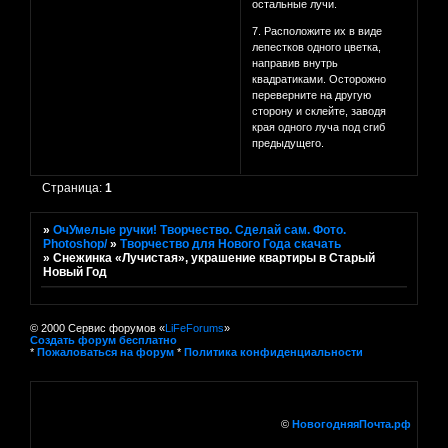
остальные лучи.
7. Расположите их в виде
лепестков одного цветка,
направив внутрь
квадратиками. Осторожно
переверните на другую
сторону и склейте, заводя
края одного луча под сгиб
предыдущего.
Страница:
1
»
ОчУмелые ручки! Творчество. Сделай сам. Фото.
Photoshop/
»
Творчество для Нового Года скачать
»
Снежинка «Лучистая», украшение квартиры в Старый
Новый Год
© 2000 Сервис форумов «
LiFeForums
»
Создать форум бесплатно
*
Пожаловаться на форум
*
Политика конфиденциальности
©
НовогодняяПочта.рф