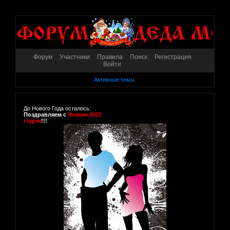
Форум
Участники
Правила
Поиск
Регистрация
Войти
Активные темы
До Нового Года осталось:
Поздравляем с
Новым 2021
годом
!!!