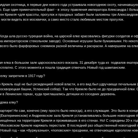
аядлая охотница, в первые дни нового года устраивала новогоднюю охоту, начинавшую
. Еще один примечательный факт - в эпоху правления императора Александра I боль
ен Кремля «для красоты, прогулок и праздных забав» были заложены три Александров
 могли видеть все москвички, а само место стало любимым местом прогулок.
 Когда шла русско-турецкая война, на царской елке красовались фигурки солдатов и
 на императорском стекольном заводе). Основные игрушки были бумажными. Но некото
сего было фарфоровых снежинок разной величины и раскраски. А навершием на елке 
я елка в большом зале царскосельского вокзала. 31 декабря туда из подвалов екате
сплатно. С этого момента и пошла традиция отмечать Новый год шампанским.
елку запретили в 1917 году?
то Кремль ещё не был резиденцией новой власти, а его вид был удручающе печальным
оскворецкая башни, Успенский собор). Так что Кремлю было не до праздничной ёлки.
и в Ленинских горках, куда приглашались детишки из соседних деревень.
 дома елку?
артире! Не сам, конечно (ему просто было некогда), а его служащие. Это было в конце
(Екатерининском) и Андреевском зала Кремля устанавливались большие новогодние ёл
змещённых на территории Кремля и проживавших в его стенах. Но! С середины 20-х г
 Московском Кремле наряжать перестали. В последний раз общественный новогодний п
Новый год – как «буржуазные», «поповские» праздники, не отвечающие идеологии нов