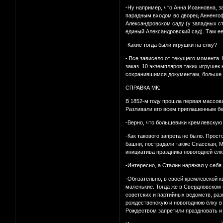
-Ну например, что Анна Иоанновна, з
парадным входом во дворец Анненгоф
Александровском саду (у западных ст
единый Александровский сад). Там ее
-Какие тогда были игрушки на елку?
- Все зависело от текущего момента.
заказ 10 экземпляров таких игрушек
сохранившимся документам, больше в
СПРАВКА МК:
В 1852-м году прошла первая массова
Разливали его всем приглашенным бе
-Верно, что большевики кремлевскую 
-Как такового запрета не было. Прос
башни, пострадали также Спасская, М
инициатива праздника новогодней ёлк
-Интересно, а Сталин наряжал у себя
-Обязательно, в своей кремлевской кв
маленькие. Тогда же в Свердловском 
советских и партийных ведомств, ра
рождественскую и новогоднюю ёлку в
Рождеством запретили праздновать и 