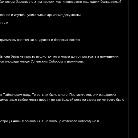
 Как потом боролись с этим пережитком «поповского наследия» большевики?
дование и изучив уникальные архивные документы.
ТОВЫМ.
прижилась она только в царских и боярских покоях.
ы она была не просто пушистая, но и могла долго простоять в помещении.
рной площади между Успенским Собором и звонницей.
в Тайнинском саду. То есть их было много. Поставлялись они из царских
амом деле выбор места прост - по замёрзшей реке на санях легче всего было
ператрицы Анны Иоанновны. Она вообще отмечала новогодние и