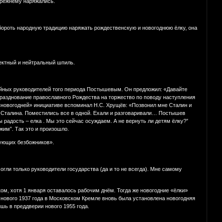
прежнему наряжались.
обороть народную традицию наряжать рождественскую и новогоднюю ёлку, она
ектный и нейтральный шпиль.
тийных руководителей того периода Постышевым. Он предложил: «Давайте
празднование православного Рождества на торжество по поводу наступления
й «новогодней» инициативе вспоминал Н.С. Хрущёв: «Позвонил мне Сталин и
у Сталина. Поместились все в одной. Ехали и разговаривали… Постышев
 радость – елка . Мы это сейчас осуждаем. А не вернуть ли детям ёлку?”
жим”. Так это и произошло.
вующих безбожников».
гли только руководители государства (да и то не всегда). Мне самому
м, хотя 1 января оставалось рабочим днём. Тогда же новогодние «ёлки»
ового 1937 года в Московском Кремле вновь была установлена новогодняя
шь в преддверии нового 1955 года.