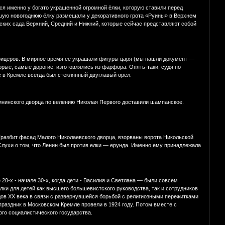
ся именно у богато украшенной огромной ёлки, которую ставили перед
шую новогоднюю ёлку размещали у декоративного грота «Руины» в Верхнем
ских сада Верхний, Средний и Нижний, которые сейчас представляют собой
 офицеров. В мирное время ее украшали фигуры царя (мы нашли документ —
рые, самые дорогие, изготовлялись из фарфора. Опять-таки, судя по
в Кремле всегда был стеклянный двуглавый орел.
рининского дворца по велению Николая Первого доставили шампанское.
 (разбит фасад Малого Николаевского дворца, взорваны ворота Никольской
 Слухи о том, что Ленин был против елки — ерунда. Именно ему принадлежала
 20-х - начале 30-х, когда дети - Василия и Светлана — были совсем
ки для детей как высшего большевистского руководства, так и сотрудников
одов XX века в связи с развернувшейся борьбой с религиозными пережитками
раздник в Московском Кремле провели в 1924 году. Потом вместе с
ого социалистического государства.