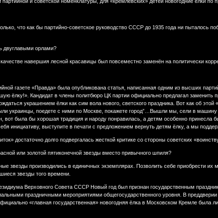
й партийной и советской номенклатуры, для «кремлёвских» детей новогодние ёлки по 
только, что как бы партийно-советское руководство СССР до 1935 года ни пыталось п
ть двуглавыми орлами?
в качестве навершия лесной красавицы был повсеместно заменён на политически корр
ртийной газете «Правда» была опубликована статья, написанная одним из высших пар
ошую ёлку!». Кандидат в члены политбюро ЦК партии официально предлагал заменить 
ождаться украшением ёлки как сим вола нового, светского праздника. Вот как об это
были украинцы, поедете с ними по Москве, покажете город”…Вышли мы, сели в машин
н, вот была бы хорошая традиция и народу понравилась, а детям особенно принесла бы
себя инициативу, выступите в печати с предложением вернуть детям ёлку, а мы поддер
житок» достаточно долго подвергалась жесткой критике со стороны советских «воинст
расной или золотой пятиконечной звезды вместо привычного шпиля?
нные звезды производились в единичных экземплярах. Позволить себе приобрести их мо
шиеся звезды того времени.
резидиума Верховного Совета СССР Новый год был признан государственным празднико
альными праздничными мероприятиями общегосударственного уровня. В преддверии н
официально «главная государственная» новогодняя ёлка в Московском Кремле была ли