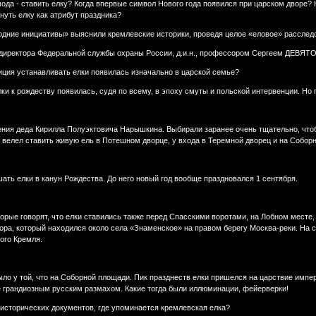
мода - ставить елку? Когда впервые символ Нового года появился при царском дворе?
уть елку как атрибут праздника?
одние инициативы» выяснили кремлевские историки, проведя целое «еловое» рассле
 директора Федеральной службы охраны России, д.и.н., профессором Сергеем ДЕВЯ
диция устанавливать елки появилась изначально в царской семье?
ки к рождеству появилась, судя по всему, в эпоху смуты и польской интервенции. Но 
ения деда Кирилла Полуэктовича Нарышкина. Выбирали заранее очень тщательно, чтоб
о велел ставить живую ель в Потешном дворце, у входа в Теремной дворец и на Собо
ать елки в канун Рождества. До него новый год вообще праздновался 1 сентября.
рые говорят, что елки ставились также перед Спасскими воротами, на Лобном месте, 
ора, который находился около села «Знаменское» на правом берегу Москва-реки. На с
ого Кремля.
было у той, что на Соборной площади. Пик празднеств елки пришелся на царствие им
е грандиозным русским размахом. Какие тогда были иллюминации, фейерверки!
 исторических документов, где упоминается кремлевская елка?