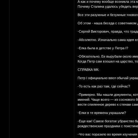
А как и почему вообще возникла эта 
Почему Сталина удалось убедить верн
Все эти разумные и безумные «новог
Об этом - наша беседа с советником
-Сергей Викторович, правда, что тра
-Абсолютно. Изначально сама идея ел
-Елка была в детстве у Петра I?
-Обязательно. Ее вырубали около им
Когда Петр сам взошел на царство, т
СПРАВКА МК:
Петр I официально ввел обычай украш
-То есть как раз там, где сейчас?
-Примерно. Мы нашли документы, кото
имений. Чаще всего — из соснового б
вести спиленное дерево к стенам сам
-Елки в те времена украшали?
-Еще как! Самое богатое убранство 
рождественские праздники с поистин
-Что вас поразило во время изучения