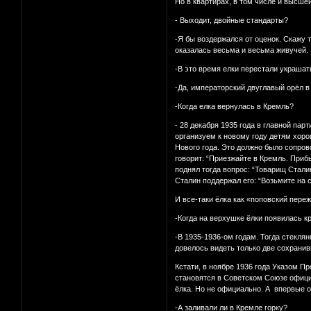
Но в квартирах, в том числе и высше
- Выходит, двойные стандарты?
-Я бы воздержался от оценок. Скажу 
оказалась весьма и весьма живучей.
-В это время елки перестали украша
-Да, императорский двуглавый орёл 
-Когда елка вернулась в Кремль?
- 28 декабря 1935 года в главной па
организуем к новому году детям хор
Нового года. Это должно было сопров
говорит: “Приезжайте в Кремль. При
поднял тогда вопрос: “Товарищ Стали
Сталин поддержал его: “Возьмите на 
И все-таки ёлка как «поповский пере
-Когда на верхушке ёлки появилась к
-В 1935-1936-ом годам. Тогда стекля
довелось видеть только две сохранив
Кстати, в ноябре 1936 года Указом П
становятся в Советском Союзе офици
ёлка. Но не официально. А впервые 
-А заливали ли в Кремле горку?