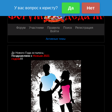
Форум
Участники
Правила
Поиск
Регистрация
Войти
Активные темы
До Нового Года осталось:
Поздравляем с
Новым 2021
годом
!!!