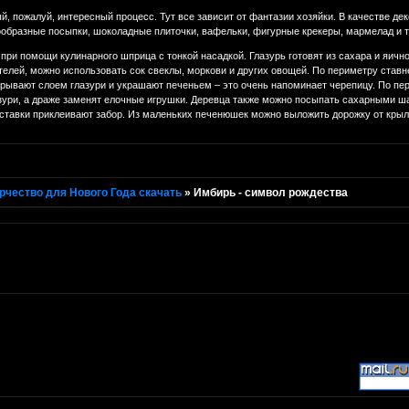
, пожалуй, интересный процесс. Тут все зависит от фантазии хозяйки. В качестве де
ообразные посыпки, шоколадные плиточки, вафельки, фигурные крекеры, мармелад и т
при помощи кулинарного шприца с тонкой насадкой. Глазурь готовят из сахара и яичн
елей, можно использовать сок свеклы, моркови и других овощей. По периметру ставн
рывают слоем глазури и украшают печеньем – это очень напоминает черепицу. По пе
зури, а драже заменят елочные игрушки. Деревца также можно посыпать сахарными ш
дставки приклеивают забор. Из маленьких печенюшек можно выложить дорожку от крыл
рчество для Нового Года скачать
»
Имбирь - символ рождества