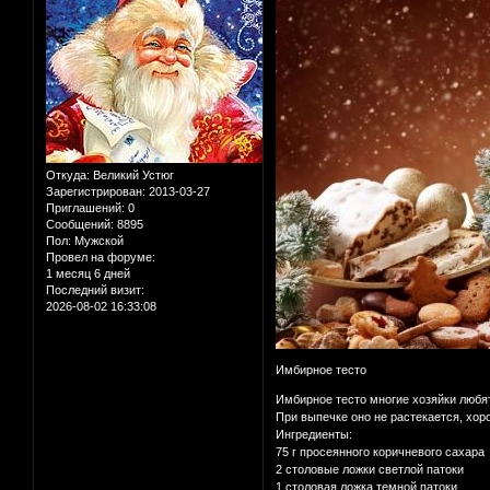
Откуда:
Великий Устюг
Зарегистрирован
: 2013-03-27
Приглашений:
0
Сообщений:
8895
Пол:
Мужской
Провел на форуме:
1 месяц 6 дней
Последний визит:
2026-08-02 16:33:08
Имбирное тесто
Имбирное тесто многие хозяйки любят
При выпечке оно не растекается, хор
Ингредиенты:
75 г просеянного коричневого сахара
2 столовые ложки светлой патоки
1 столовая ложка темной патоки