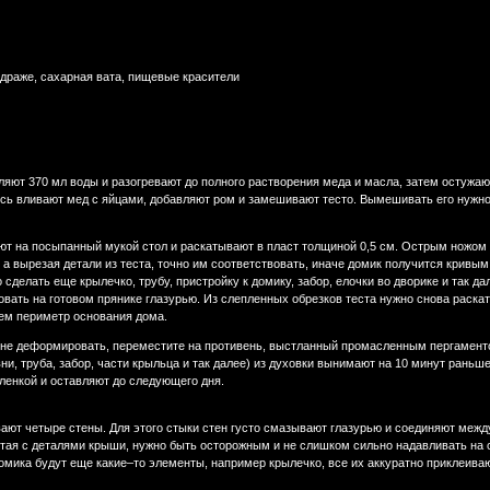
 драже, сахарная вата, пищевые красители
ляют 370 мл воды и разогревают до полного растворения меда и масла, затем остужа
есь вливают мед с яйцами, добавляют ром и замешивают тесто. Вымешивать его нужно
т на посыпанный мукой стол и раскатывают в пласт толщиной 0,5 см. Острым ножом и
 а вырезая детали из теста, точно им соответствовать, иначе домик получится кривым
делать еще крылечко, трубу, пристройку к домику, забор, елочки во дворике и так да
овать на готовом прянике глазурью. Из слепленных обрезков теста нужно снова раскат
ем периметр основания дома.
 не деформировать, переместите на противень, выстланный промасленным пергаментом
ни, труба, забор, части крыльца и так далее) из духовки вынимают на 10 минут раньш
ленкой и оставляют до следующего дня.
ют четыре стены. Для этого стыки стен густо смазывают глазурью и соединяют между 
отая с деталями крыши, нужно быть осторожным и не слишком сильно надавливать на 
домика будут еще какие–то элементы, например крылечко, все их аккуратно приклеива