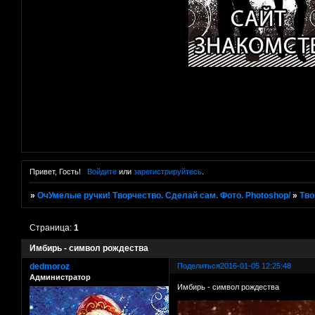
Привет, Гость!
Войдите
или
зарегистрируйтесь
.
»
ОчУмелые ручки! Творчество. Сделай сам. Фото. Photoshop/
»
Тво
Страница:
1
Имбирь - символ рождества
dedmoroz
Поделиться
2016-01-05 12:25:48
Администратор
Имбирь - символ рождества