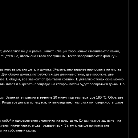
ют, добавляют яйца и размешивают. Специи хорошенько смешивают с какао,
 тщательно, чтобы оно стало послушным. Тесто заворачивают в фольгу и
з него вырезают детали домика. Желательно заранее нарисовать на листке
. Для сборки домика потребуются две длинные стены, две короткие, две
лее. В общем, все зависит от фантазии хозяйки. В деталях–стенах окна можно
ать пласт и вырезать площадку, на которой потом будет собираться домик. По
. Выпекайте пряники в течение 20 минут при температуре 180 °С. Обратите
е. Когда все детали испекутся, их выкладывают на плоскую поверхность, дают
собой и одновременно укрепляют на подставке. Когда глазурь застынет, на
стены, иначе каркас может развалиться. Затем к крыше приклеивают
ют на собранный каркас.