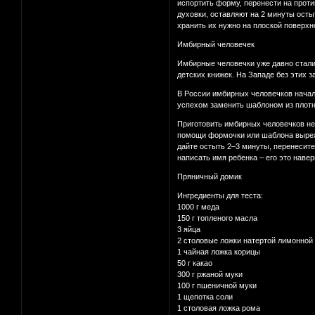
испортить форму, перенести на проти
духовки, оставляют на 2 минуты осты
хранить их нужно на плоской поверх
Имбирный человечек
Имбирные человечки уже давно стали 
детских книжек. На Западе без этих 
В России имбирных человечков начал
успехом заменить шаблоном из плотно
Приготовить имбирных человечков нес
помощи формочки или шаблона вырежи
дайте остыть 2–3 минуты, перенесите
написать имя ребенка – его это навер
Пряничный домик
Ингредиенты для теста:
1000 г меда
150 г топленого масла
3 яйца
2 столовые ложки натертой лимонной
1 чайная ложка корицы
50 г какао
300 г ржаной муки
100 г пшеничной муки
1 щепотка соли
1 столовая ложка рома