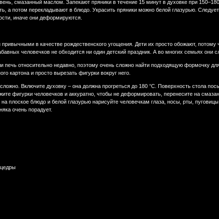
вень, смазанный маслом. Запекают пряники в течение 15 минут в духовке при 150–180
ть, а потом перекладывают в блюдо. Украсить пряники можно белой глазурью. Следует
ности, иначе они деформируются.
привычными в качестве рождественского угощения. Дети их просто обожают, потому чт
забавных человечков не обходится ни один детский праздник. А во многих семьях они 
и печь относительно недавно, поэтому очень сложно найти подходящую формочку для 
го картона и просто вырезать фигурки вокруг него.
ложно. Включите духовку – она должна прогреться до 180 °С. Поверхность стола посы
те фигурки человечков и аккуратно, чтобы не деформировать, перенесите на смазанн
 на плоское блюдо и белой глазурью нарисуйте человечкам глаза, носы, рты, пуговиц
няка очень порадует.
 цедры