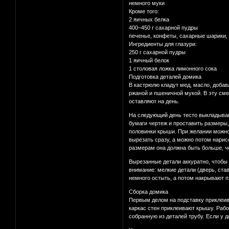
немного муки
Кроме того:
2 яичных белка
400–450 г сахарной пудры
печенье, конфеты, сахарные шарики,
Ингредиенты для глазури:
250 г сахарной пудры
1 яичный белок
1 столовая ложка лимонного сока
Подготовка деталей домика
В кастрюлю кладут мед, масло, добав
ржаной и пшеничной мукой. В эту см
оставляют на день.
На следующий день тесто выкладываю
бумаги чертеж и проставить размеры,
половинки крыши. При желании можно с
вырезать сразу, а можно потом нарис
размерам она должна быть больше, ч
Вырезанные детали аккуратно, чтобы
внимание: мелкие детали (дверь, став
немного остыть, а потом накрывают п
Сборка домика
Первым делом на подставку приклеива
каркас стен приклеивают крышу. Раб
собранную из деталей трубу. Если у 