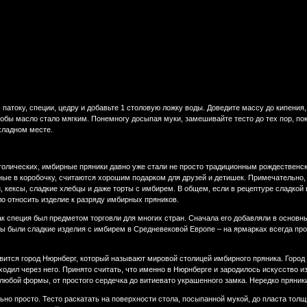
патоку, специи, цедру и добавьте 1 столовую ложку воды. Доведите массу до кипения
тобы масло стало мягким. Понемногу досыпая муки, замешивайте тесто до тех пор, по
охладном месте.
атолических, имбирные пряники давно уже стали не просто традиционным рождественс
ые в коробочку, считаются хорошим подарком для друзей и детишек. Примечательно, 
, кексы, сладкие хлебцы и даже торты с имбирем. В общем, если в рецептуре сладко
о относить изделие к разряду имбирных пряников.
к специя был предметом торговли для многих стран. Сначала его добавляли в основны
ы были сладкие изделия с имбирем в Средневековой Европе – на ярмарках всегда про
ится город Нюрнберг, который называют мировой столицей имбирного пряника. Город 
ходил через него. Принято считать, что именно в Нюрнберге и зародилось искусство 
любой формы, от простого сердечка до витиевато украшенного замка. Нередко пряник
но просто. Тесто раскатать на поверхности стола, посыпанной мукой, до пласта тол