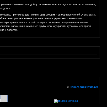
коративных элементов подойдут практически все сладости: конфеты, печенье,
ак далее.
ого белка, причем ее цвет может быть любым – выбор красителей очень велик.
ей на окнах рисуют тонкие узорные линии и украшают маленькими
риметру крыши наносят слой глазури и посыпают сахарными шариками.
ариками, напоминающими снег. Трубу можно украсить кусочком сахарной
ьца к воротам.
©
НовогодняяПочта.рф