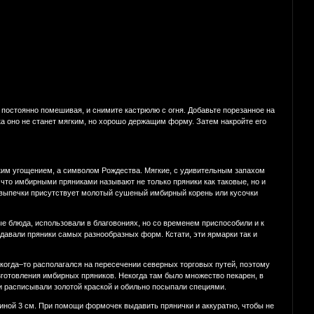
, постоянно помешивая, и снимите кастрюлю с огня. Добавьте порезанное на
ка оно не станет мягким, но хорошо держащим форму. Затем накройте его
ким угощением, а символом Рождества. Мягкие, с удивительным запахом
что имбирными пряниками называют не только пряники как таковые, но и
й выпечки присутствует молотый сушеный имбирный корень или кусочки
е блюда, использовали в благовониях, но со временем приспособили и к
давали пряники самых разнообразных форм. Кстати, эти ярмарки так и
когда–то располагался на пересечении северных торговых путей, поэтому
изготовления имбирных пряников. Некогда там было множество пекарен, в
и расписывали золотой краской и обильно посыпали специями.
щиной 3 см. При помощи формочек выдавить прянички и аккуратно, чтобы не