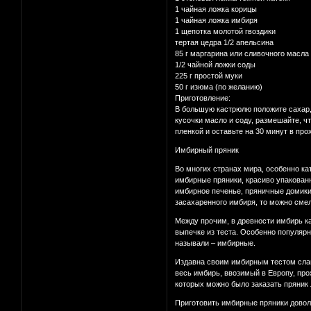
1 чайная ложка корицы
1 чайная ложка имбиря
1 щепотка молотой гвоздики
тертая цедра 1/2 апельсина
85 г маргарина или сливочного масла
1/2 чайной ложки соды
225 г простой муки
50 г изюма (по желанию)
Приготовление:
В большую кастрюлю положите сахар, 
кусочки масло и соду, размешайте, ч
пленкой и оставьте на 30 минут в пр
Имбирный пряник
Во многих странах мира, особенно к
имбирные пряники, красиво упакованн
имбирное печенье, пряничные домики
засахаренного имбиря, то можно смел
Между прочим, в древности имбирь ка
выпечке из теста. Особенно популярн
называли – имбирные.
Издавна своим имбирным тестом слав
весь имбирь, ввозимый в Европу, про
которых можно было заказать пряник 
Приготовить имбирные пряники доволь