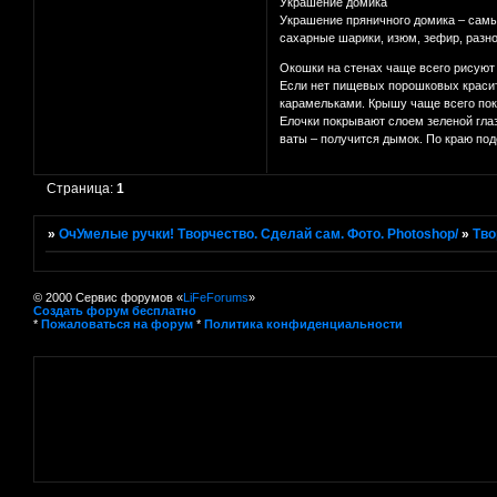
Украшение домика
Украшение пряничного домика – самый
сахарные шарики, изюм, зефир, разн
Окошки на стенах чаще всего рисуют 
Если нет пищевых порошковых красит
карамельками. Крышу чаще всего пок
Елочки покрывают слоем зеленой гла
ваты – получится дымок. По краю по
Страница:
1
»
ОчУмелые ручки! Творчество. Сделай сам. Фото. Photoshop/
»
Тво
© 2000 Сервис форумов «
LiFeForums
»
Создать форум бесплатно
*
Пожаловаться на форум
*
Политика конфиденциальности