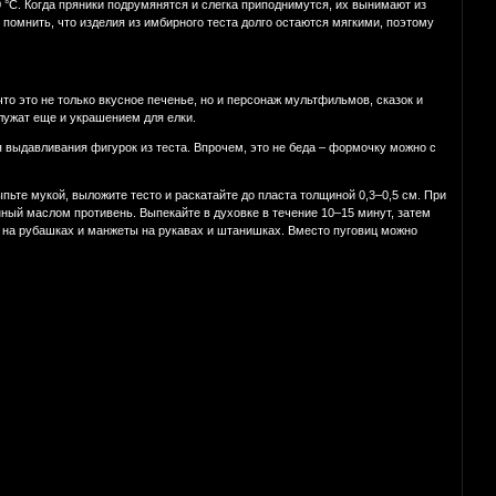
 °С. Когда пряники подрумянятся и слегка приподнимутся, их вынимают из
 помнить, что изделия из имбирного теста долго остаются мягкими, поэтому
о это не только вкусное печенье, но и персонаж мультфильмов, сказок и
служат еще и украшением для елки.
выдавливания фигурок из теста. Впрочем, это не беда – формочку можно с
пьте мукой, выложите тесто и раскатайте до пласта толщиной 0,3–0,5 см. При
ый маслом противень. Выпекайте в духовке в течение 10–15 минут, затем
ы на рубашках и манжеты на рукавах и штанишках. Вместо пуговиц можно