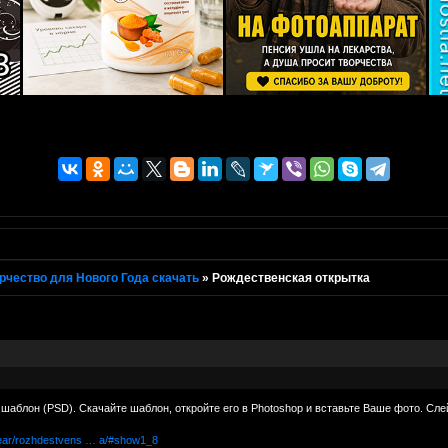
рчество для Нового Года скачать
»
Рождественская открытка
шаблон (PSD). Скачайте шаблон, откройте его в Photoshop и вставьте Ваше фото. Слей
year/rozhdestvens … a/#show1_8