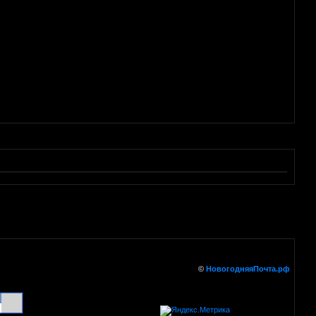
©
НовогодняяПочта.рф