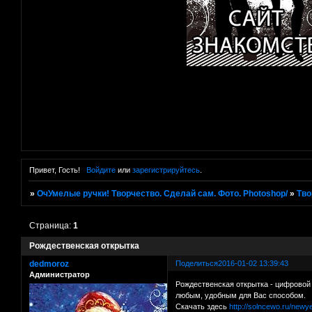
Привет, Гость!
Войдите
или
зарегистрируйтесь
.
»
ОчУмелые ручки! Творчество. Сделай сам. Фото. Photoshop/
»
Тво
Страница:
1
Рождественская открытка
dedmoroz
Поделиться
2016-01-02 13:39:43
Администратор
Рождественская открытка - цифровой 
любым, удобным для Вас способом.
Скачать здесь
http://solncewo.ru/new